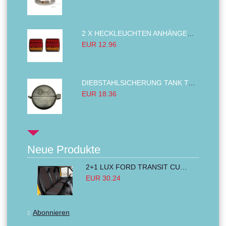
2 X HECKLEUCHTEN ANHÄNGER RÜCKLEUCHTE,LKW RÜCKLEUCHTE, LINKS RECHTS 14LED 12V
EUR 12.96
DIEBSTAHLSICHERUNG TANK TANKDECKEL DIESELTANK KRAFTSTOFFTANKDECKEL VERRIEGELUNG PASSEND FÜR LKW PKW TRAKTOREN BAGGER 80MM
EUR 18.36
Neue Produkte
2+1 LUX FORD TRANSIT CUSTOM 2000-2014 MK6 MK7 Sitzbezüge Kleinbus Lieferwagen Van Schwarz Rot Textil
EUR 30.24
Abonnieren