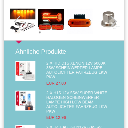
Ähnliche Produkte
2 X HID D1S XENON 12V 6000K
35W SCHEINWERFER LAMPE
AUTOLICHTER FAHRZEUG LKW
PKW
EUR 27.00
2 X H15 12V 55W SUPER WHITE
HALOGEN SCHEINWERFER
LAMPE HIGH LOW BEAM
AUTOLICHTER FAHRZEUG LKW
PKW
EUR 12.96
2 X H4 HALOGEN12V 60/55W