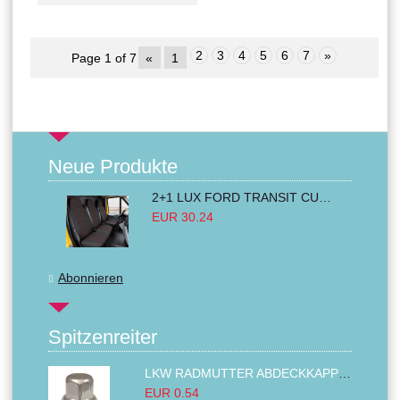
2
3
4
5
6
7
»
Page 1 of 7
«
1
Neue Produkte
2+1 LUX FORD TRANSIT CUSTOM 2000-2014 MK6 MK7 Sitzbezüge Kleinbus Lieferwagen Van Schwarz Rot Textil
EUR 30.24
Abonnieren
Spitzenreiter
LKW RADMUTTER ABDECKKAPPEN SECHSKANT KAPPEN FELGEN BOLZENABDECKUNGEN CHROM 32MM
EUR 0.54