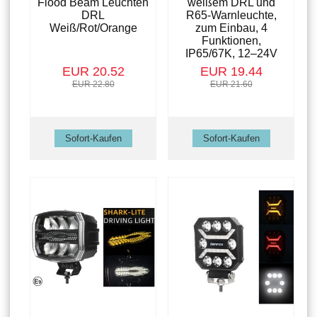
Flood Beam Leuchten
weißem DRL und
DRL
R65-Warnleuchte,
Weiß/Rot/Orange
zum Einbau, 4
Funktionen,
IP65/67K, 12–24V
EUR 20.52
EUR 19.44
EUR 22.80
EUR 21.60