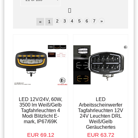
2
3
4
5
6
7
»
«
1
LED 12V/24V, 60W,
LED
3500 lm Weiß/Gelb
Arbeitsscheinwerfer
Tagfahrleuchten 4
Tagfahrleuchten 12V
Modi Blitzlicht E-
24V Leuchten DRL
mark, IP67/69K
Weiß/Gelb
Geräuchertes
EUR 69.12
EUR 63.72