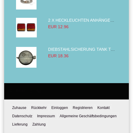
2 X HECKLEUCHTEN ANHÄNGER RÜCKLEUCHTE,LKW RÜCKLEUCHTE, LINKS RECHTS 14LED 12V
EUR 12.96
DIEBSTAHLSICHERUNG TANK TANKDECKEL DIESELTANK KRAFTSTOFFTANKDECKEL VERRIEGELUNG PASSEND FÜR LKW PKW TRAKTOREN BAGGER 80MM
EUR 18.36
Email:
Tel:
Zuhause
Rückkehr
Einloggen
Registrieren
Kontakt
Datenschutz
Impressum
Allgemeine Geschäftsbedingungen
Lieferung
Zahlung