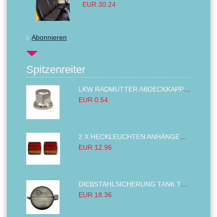
EUR 30.24
Abonnieren
Spitzenreiter
LKW RADMUTTER ABDECKKAPPEN SECHSKANT KAPPEN FELGEN BOLZENABDECKUNGEN CHROM 32MM
EUR 0.54
2 X HECKLEUCHTEN ANHÄNGER RÜCKLEUCHTE,LKW RÜCKLEUCHTE, LINKS RECHTS 14LED 12V
EUR 12.96
DIEBSTAHLSICHERUNG TANK TANKDECKEL DIESELTANK KRAFTSTOFFTANKDECKEL VERRIEGELUNG PASSEND FÜR LKW PKW TRAKTOREN BAGGER 80MM
EUR 18.36