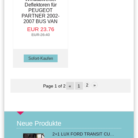
Deflektoren für
PEUGEOT
PARTNER 2002-
2007 BUS VAN
EUR 23.76
EUR 26.40
2
»
Page 1 of 2
«
1
Neue Produkte
2+1 LUX FORD TRANSIT CUSTOM 2000-2014 MK6 MK7 Sitzbezüge Kleinbus Lieferwagen Van Schwarz Rot Textil