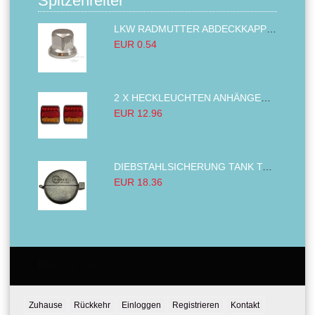
Spitzenreiter
LKW RADMUTTER ABDECKKAPPEN SECHSKANT KAPPEN FELGEN BOLZENABDECKUNGEN CHROM 32MM
EUR 0.54
2 X HECKLEUCHTEN ANHÄNGER RÜCKLEUCHTE,LKW RÜCKLEUCHTE, LINKS RECHTS 14LED 12V
EUR 12.96
DIEBSTAHLSICHERUNG TANK TANKDECKEL DIESELTANK KRAFTSTOFFTANKDECKEL VERRIEGELUNG PASSEND FÜR LKW PKW TRAKTOREN BAGGER 80MM
EUR 18.36
Email:
Tel:
Zuhause
Rückkehr
Einloggen
Registrieren
Kontakt