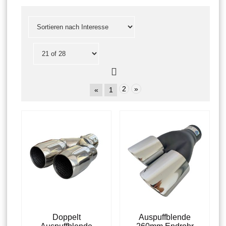
2
»
«
1
Doppelt
Auspuffblende