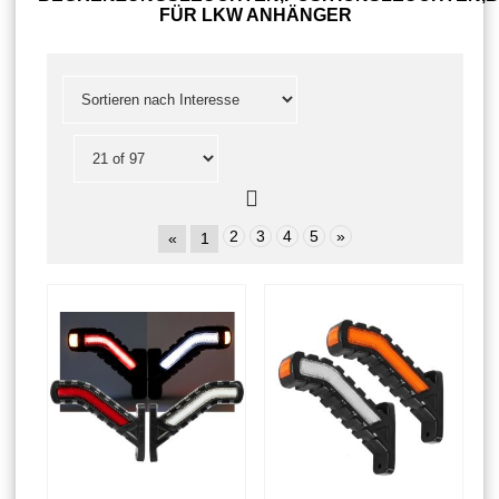
FÜR LKW ANHÄNGER
2
3
4
5
»
«
1