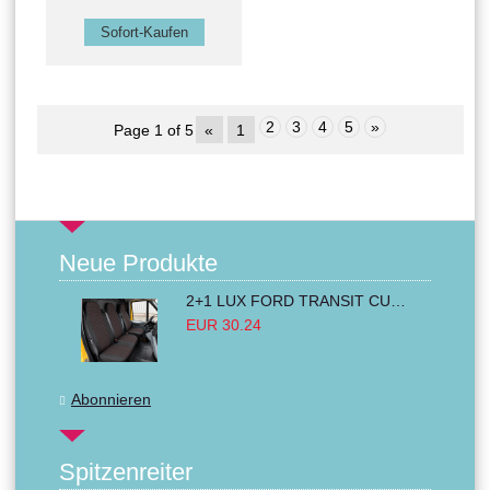
2
3
4
5
»
Page 1 of 5
«
1
Neue Produkte
2+1 LUX FORD TRANSIT CUSTOM 2000-2014 MK6 MK7 Sitzbezüge Kleinbus Lieferwagen Van Schwarz Rot Textil
EUR 30.24
Abonnieren
Spitzenreiter