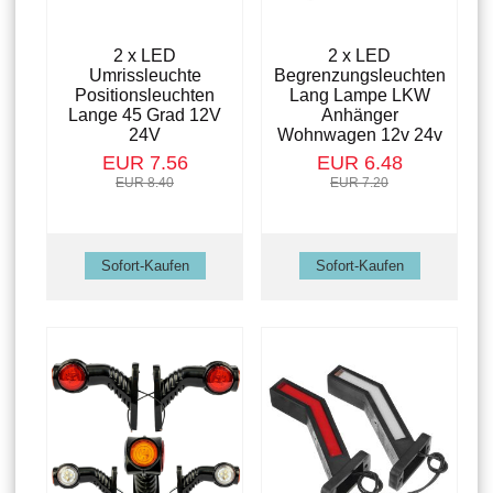
2 x LED
2 x LED
Umrissleuchte
Begrenzungsleuchten
Positionsleuchten
Lang Lampe LKW
Lange 45 Grad 12V
Anhänger
24V
Wohnwagen 12v 24v
EUR 7.56
EUR 6.48
EUR 8.40
EUR 7.20