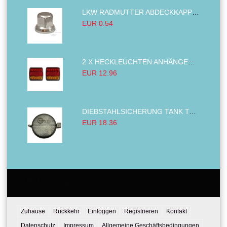
LKW RADMUTTER ABDECKKAPPEN SECHSKANT KAPPEN FELGEN BOLZENABDECKUNGEN CHROM 32MM
EUR 0.54
2 X HECKLEUCHTEN ANHÄNGER RÜCKLEUCHTE,LKW RÜCKLEUCHTE, LINKS RECHTS 14LED 12V
EUR 12.96
DIEBSTAHLSICHERUNG TANK TANKDECKEL DIESELTANK KRAFTSTOFFTANKDECKEL VERRIEGELUNG PASSEND FÜR LKW PKW TRAKTOREN BAGGER 80MM
EUR 18.36
Email:
Tel:
Zuhause
Rückkehr
Einloggen
Registrieren
Kontakt
Datenschutz
Impressum
Allgemeine Geschäftsbedingungen