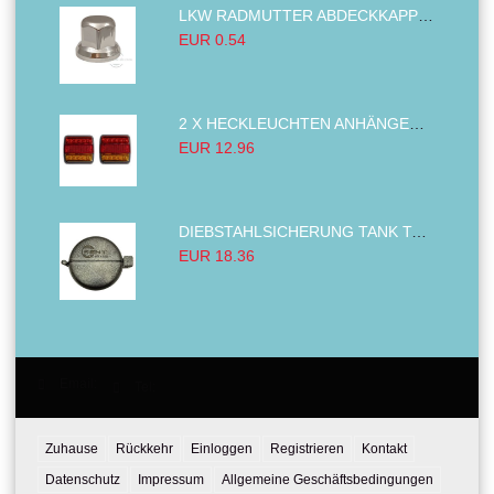
LKW RADMUTTER ABDECKKAPPEN SECHSKANT KAPPEN FELGEN BOLZENABDECKUNGEN CHROM 32MM
EUR 0.54
2 X HECKLEUCHTEN ANHÄNGER RÜCKLEUCHTE,LKW RÜCKLEUCHTE, LINKS RECHTS 14LED 12V
EUR 12.96
DIEBSTAHLSICHERUNG TANK TANKDECKEL DIESELTANK KRAFTSTOFFTANKDECKEL VERRIEGELUNG PASSEND FÜR LKW PKW TRAKTOREN BAGGER 80MM
EUR 18.36
Email:
Tel:
Zuhause
Rückkehr
Einloggen
Registrieren
Kontakt
Datenschutz
Impressum
Allgemeine Geschäftsbedingungen