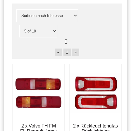
«
1
»
2 x Volvo FH FM
2 x Rückleuchtenglas