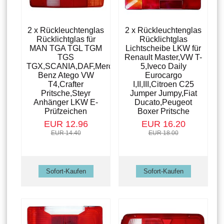
2 x Rückleuchtenglas
2 x Rückleuchtenglas
Rücklichtglas für
Rücklichtglas
MAN TGA TGL TGM
Lichtscheibe LKW für
TGS
Renault Master,VW T-
TGX,SCANIA,DAF,Mercedes-
5,Iveco Daily
Benz Atego VW
Eurocargo
T4,Crafter
I,II,III,Citroen C25
Pritsche,Steyr
Jumper Jumpy,Fiat
Anhänger LKW E-
Ducato,Peugeot
Prüfzeichen
Boxer Pritsche
EUR 12.96
EUR 16.20
EUR 14.40
EUR 18.00