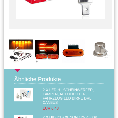
Ähnliche Produkte
2 X LED H1 SCHEINWERFER,
LAMPEN, AUTOLICHTER,
FAHRZEUG LED BIRNE DRL
CANBUS
EUR 6.48
2 X HID D1S XENON 12V 4300K