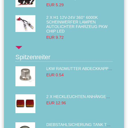
EUR 5.29
2 X H1 12V-24V 360° 6000K
SCHEINWERFER LAMPEN
AUTOLICHTER FAHRZEUG PKW
CHIP LED
EUR 9.72
Spitzenreiter
LKW RADMUTTER ABDECKKAPPEN SECHSKANT KAPPEN FELGEN BOLZENABDECKUNGEN CHROM 32MM
EUR 0.54
2 X HECKLEUCHTEN ANHÄNGER RÜCKLEUCHTE,LKW RÜCKLEUCHTE, LINKS RECHTS 14LED 12V
EUR 12.96
DIEBSTAHLSICHERUNG TANK TANKDECKEL DIESELTANK KRAFTSTOFFTANKDECKEL VERRIEGELUNG PASSEND FÜR LKW PKW TRAKTOREN BAGGER 80MM