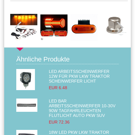
Ähnliche Produkte
LED ARBEITSSCHEINWERFER
12W FÜR PKW LKW TRAKTOR
SCHEINWERFER LICHT
EUR 6.48
LED BAR
ARBEITSSCHEINWERFER 10-30V
90W TAGFAHRLEUCHTEN
FLUTLICHT AUTO PKW SUV
EUR 72.36
18W LED PKW LKW TRAKTOR