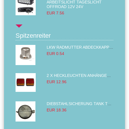
ARBEITSLICHT TAGESLICHT
OFFROAD 12V 24V
EUR 7.56
Spitzenreiter
LKW RADMUTTER ABDECKKAPPEN SECHSKANT KAPPEN FELGEN BOLZENABDECKUNGEN CHROM 32MM
EUR 0.54
2 X HECKLEUCHTEN ANHÄNGER RÜCKLEUCHTE,LKW RÜCKLEUCHTE, LINKS RECHTS 14LED 12V
EUR 12.96
DIEBSTAHLSICHERUNG TANK TANKDECKEL DIESELTANK KRAFTSTOFFTANKDECKEL VERRIEGELUNG PASSEND FÜR LKW PKW TRAKTOREN BAGGER 80MM
EUR 18.36