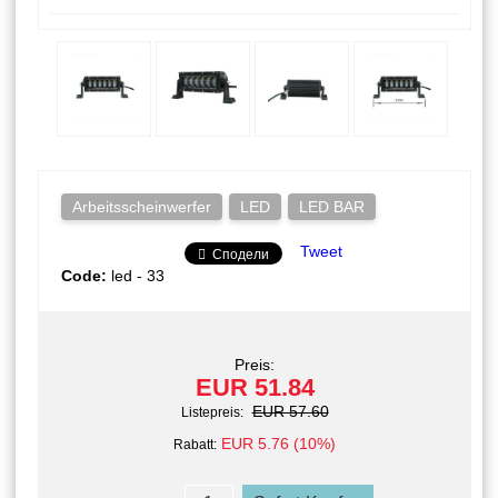
Arbeitsscheinwerfer
LED
LED BAR
Tweet
Сподели
Code:
led - 33
Preis:
EUR 51.84
EUR 57.60
Listepreis:
EUR 5.76 (10%)
Rabatt: