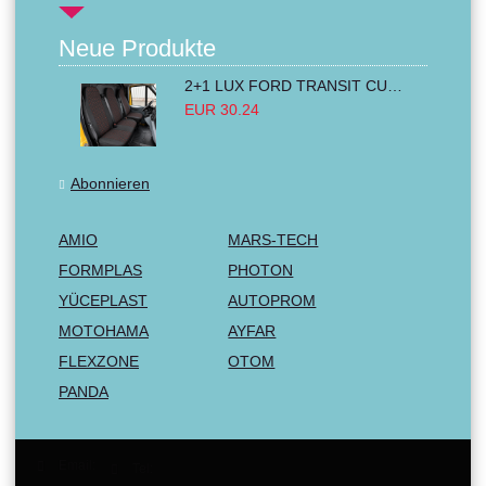
Neue Produkte
2+1 LUX FORD TRANSIT CUSTOM 2000-2014 MK6 MK7 Sitzbezüge Kleinbus Lieferwagen Van Schwarz Rot Textil
EUR 30.24
Abonnieren
AMIO
MARS-TECH
FORMPLAS
PHOTON
YÜCEPLAST
AUTOPROM
MOTOHAMA
AYFAR
FLEXZONE
OTOM
PANDA
Email:
Tel: