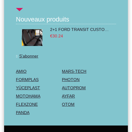
Nouveaux produits
2+1 FORD TRANSIT CUSTOM 2000-2014 MK6 MK7 Housses Couvre de Siege VAN BUS Noir Rouge Textile
€30.24
S'abonner
AMIO
MARS-TECH
FORMPLAS
PHOTON
YÜCEPLAST
AUTOPROM
MOTOHAMA
AYFAR
FLEXZONE
OTOM
PANDA