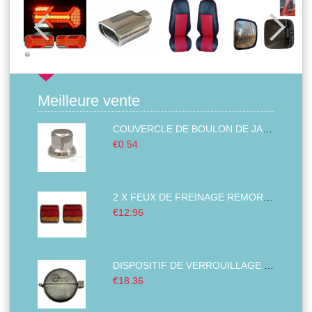
Meilleure vente
COUVERCLE DE BOULON DE JANTE PLASTIQUE ABS CHROMÉ 32MM
€0.54
2 X FEUX DE FREINAGE REMORQUE,FEUX ARRIÈRE DE CAMION, GAUCHE DROITE BUS VAN 14 LED 12V
€12.96
DISPOSITIF DE VERROUILLAGE DES BOUCHONS DE RÉSERVOIR COUVERTURE ANTIVOL DIAMÈTRE DU CARBURANT DIESEL CAMION TRACTEURS 80MM
€18.36