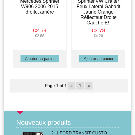
Mercedes Sprinter
Sprinter,VW Crafter
W906 2006-2015
Feux Lateral Gabarit
droite, arrière
Jaune Orange
Réflecteur Droite
Gauche E9
€2.59
€3.78
€2.88
€4.20
Page 1 of 1
«
1
»
Nouveaux produits
2+1 FORD TRANSIT CUSTOM 2000-2014 MK6 MK7 Housses Couvre de Siege VAN BUS Noir Rouge Textile