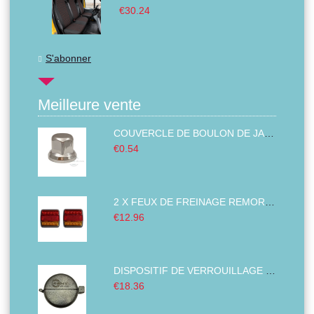
€30.24
S'abonner
Meilleure vente
COUVERCLE DE BOULON DE JANTE PLASTIQUE ABS CHROMÉ 32MM
€0.54
2 X FEUX DE FREINAGE REMORQUE,FEUX ARRIÈRE DE CAMION, GAUCHE DROITE BUS VAN 14 LED 12V
€12.96
DISPOSITIF DE VERROUILLAGE DES BOUCHONS DE RÉSERVOIR COUVERTURE ANTIVOL DIAMÈTRE DU CARBURANT DIESEL CAMION TRACTEURS 80MM
€18.36