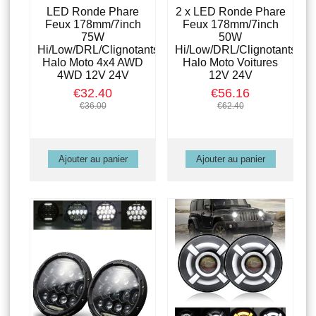
LED Ronde Phare
2 x LED Ronde Phare
Feux 178mm/7inch
Feux 178mm/7inch
75W
50W
Hi/Low/DRL/Clignotants
Hi/Low/DRL/Clignotants
Halo Moto 4x4 AWD
Halo Moto Voitures
4WD 12V 24V
12V 24V
€32.40
€56.16
€36.00
€62.40