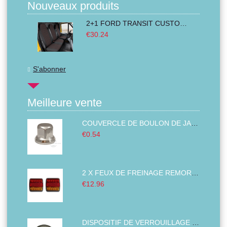
Nouveaux produits
2+1 FORD TRANSIT CUSTOM 2000-2014 MK6 MK7 Housses Couvre de Siege VAN BUS Noir Rouge Textile
€30.24
S'abonner
Meilleure vente
COUVERCLE DE BOULON DE JANTE PLASTIQUE ABS CHROMÉ 32MM
€0.54
2 X FEUX DE FREINAGE REMORQUE,FEUX ARRIÈRE DE CAMION, GAUCHE DROITE BUS VAN 14 LED 12V
€12.96
DISPOSITIF DE VERROUILLAGE DES BOUCHONS DE RÉSERVOIR COUVERTURE ANTIVOL DIAMÈTRE DU CARBURANT DIESEL CAMION TRACTEURS 80MM