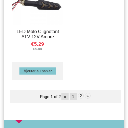
LED Moto Clignotant
ATV 12V Ambre
€5.29
€5.88
2
»
Page 1 of 2
«
1