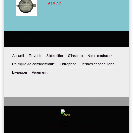
€18.36
Courriel:
Téléphone:
Accueil
Revenir
S'identifier
S'inscrire
Nous contacter
Politique de confidentialité
Entreprise
Termes et conditions
Livraison
Paiement
Seliton E-commerce Solution
GDPR
Our website is GDPR compliant.