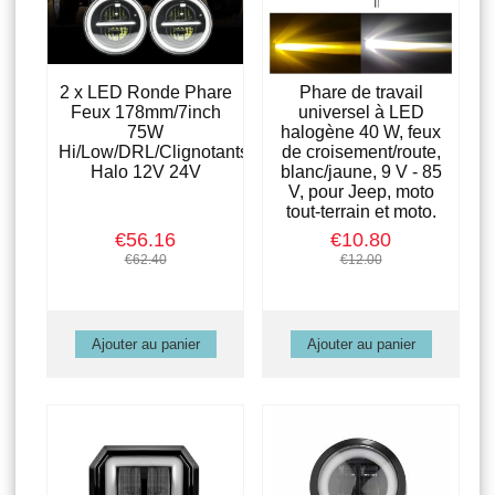
2 x LED Ronde Phare
Phare de travail
Feux 178mm/7inch
universel à LED
75W
halogène 40 W, feux
Hi/Low/DRL/Clignotants
de croisement/route,
Halo 12V 24V
blanc/jaune, 9 V - 85
V, pour Jeep, moto
tout-terrain et moto.
€56.16
€10.80
€62.40
€12.00