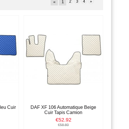
2
3
4
»
«
1
eu Cuir
DAF XF 106 Automatique Beige
Cuir Tapis Camion
€52.92
€58.80