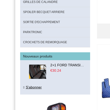
GRILLES DE CALANDRE
SPOILER BECQUET ARRIERE
SORTIE D'ECHAPPEMENT
PARKTRONIC
CROCHETS DE REMORQUAGE
Nouveaux produits
2+1 FORD TRANSIT CUSTOM 2000-2014 MK6 MK7 Housses Couvre de Siege VAN BUS Noir Rouge Textile
€30.24
S'abonner