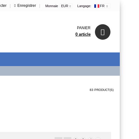
|
|
cter
Enregistrer
Monnaie
EUR
Langage:
FR
PANIER
0 article
83 PRODUCT(S)