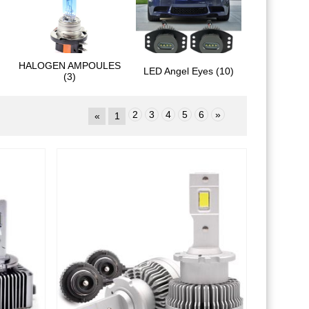
HALOGEN AMPOULES
LED Angel Eyes (10)
(3)
2
3
4
5
6
»
«
1