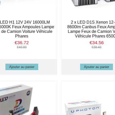
x LED H1 12V 24V 16000LM
2 x LED D1S Xenon 12
6000K Feux Ampoules Lampe
8600lm Canbus Feux Am
 de Camion Voiture Véhicule
Lampe Feux de Camion V
Phares
Véhicule Phares 650
€36.72
€34.56
€40.80
€38.40