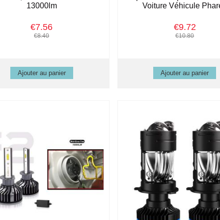
13000lm
Voiture Véhicule Phar
€7.56
€9.72
€8.40
€10.80