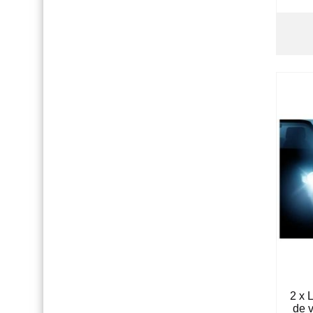
2 x 
de v