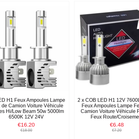
LED H1 Feux Ampoules Lampe
2 x COB LED H1 12V 760
 de Camion Voiture Véhicule
Feux Ampoules Lampe Fe
es Hi/Low Beam 50w 5000lm
Camion Voiture Véhicule 
6500K 12V 24V
Feux Route/Croiseme
€16.20
€6.48
€18.00
€7.20