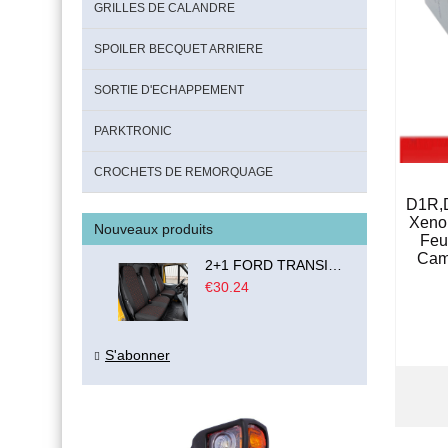
GRILLES DE CALANDRE
SPOILER BECQUET ARRIERE
SORTIE D'ECHAPPEMENT
PARKTRONIC
CROCHETS DE REMORQUAGE
D1R,
Xeno
Nouveaux produits
Feu
Cami
2+1 FORD TRANSIT CUSTOM 2000-2014 MK6 MK7 Housses Couvre de Siege VAN BUS Noir Rouge Textile
€30.24
S'abonner