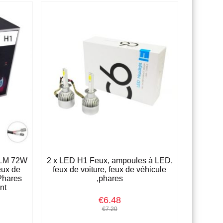
0LM 72W
2 x LED H1 Feux, ampoules à LED,
ux de
feux de voiture, feux de véhicule
Phares
,phares
nt
€6.48
€7.20