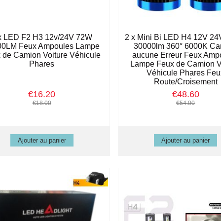
x LED F2 H3 12v/24V 72W
2 x Mini Bi LED H4 12V 2
00LM Feux Ampoules Lampe
30000lm 360° 6000K Ca
 de Camion Voiture Véhicule
aucune Erreur Feux Amp
Phares
Lampe Feux de Camion V
Véhicule Phares Feu
Route/Croisement
€16.20
€48.60
€18.00
€54.00