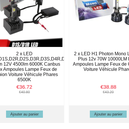
2 x LED
2 x LED H1 Photon Mono 
D1S,D2R,D2S,D3R,D3S,D4R,D4S
Plus 12v 70W 10000LM 
n 12V 4500lm 6000K Canbus
Ampoules Lampe Feux de
x Ampoules Lampe Feux de
Voiture Véhicule Phar
on Voiture Véhicule Phares
6500K
€36.72
€38.88
€40.80
€43.20