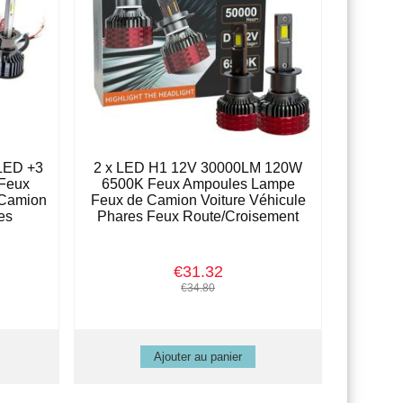
LED +3
2 x LED H1 12V 30000LM 120W
Feux
6500K Feux Ampoules Lampe
 Camion
Feux de Camion Voiture Véhicule
es
Phares Feux Route/Croisement
€31.32
€34.80