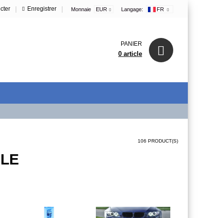
|
|
cter
Enregistrer
Monnaie
EUR
Langage:
FR
PANIER
0 article
106 PRODUCT(S)
ULE