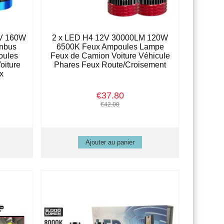
4V 160W
2 x LED H4 12V 30000LM 120W
nbus
6500K Feux Ampoules Lampe
oules
Feux de Camion Voiture Véhicule
oiture
Phares Feux Route/Croisement
x
€37.80
€42.00