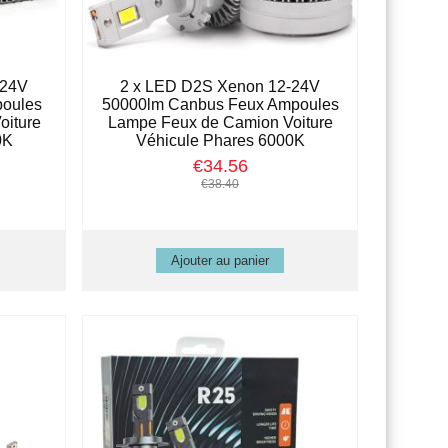
-24V
2 x LED D2S Xenon 12-24V
poules
50000lm Canbus Feux Ampoules
oiture
Lampe Feux de Camion Voiture
0K
Véhicule Phares 6000K
€34.56
€38.40