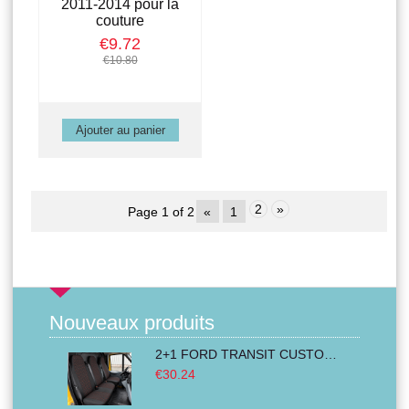
2011-2014 pour la
couture
€9.72
€10.80
2
»
Page 1 of 2
«
1
Nouveaux produits
2+1 FORD TRANSIT CUSTOM 2000-2014 MK6 MK7 Housses Couvre de Siege VAN BUS Noir Rouge Textile
€30.24