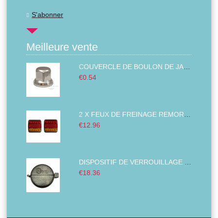
S'abonner
Meilleure vente
COUVERCLE DE BOULON DE JANTE PLASTIQUE ABS CHROMÉ 32MM
€0.54
2 X FEUX DE FREINAGE REMORQUE,FEUX ARRIÈRE DE CAMION, GAUCHE DROITE BUS VAN 14 LED 12V
€12.96
DISPOSITIF DE VERROUILLAGE DES BOUCHONS DE RÉSERVOIR COUVERTURE ANTIVOL DIAMÈTRE DU CARBURANT DIESEL CAMION TRACTEURS 80MM
€18.36