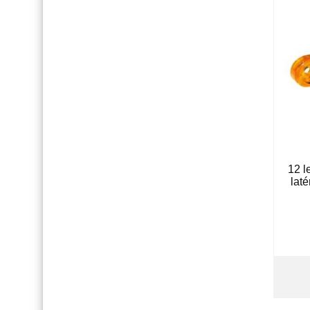
12 l
lat