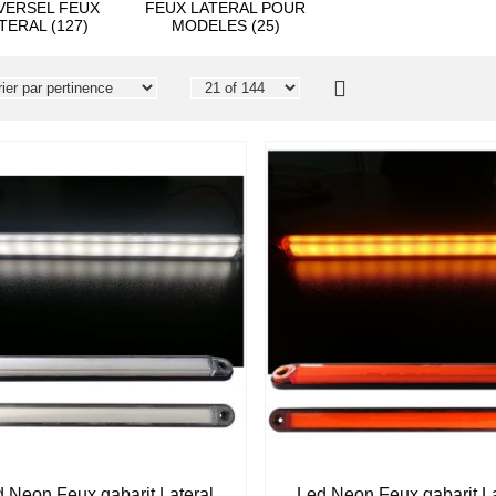
VERSEL FEUX
FEUX LATERAL POUR
TERAL (127)
MODELES (25)
 Neon Feux gabarit Lateral
Led Neon Feux gabarit La