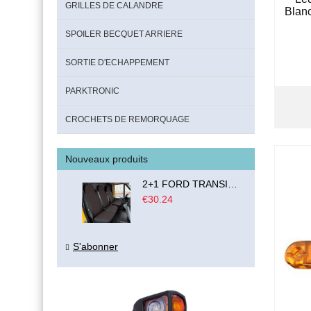
GRILLES DE CALANDRE
Blan
SPOILER BECQUET ARRIERE
SORTIE D'ECHAPPEMENT
PARKTRONIC
CROCHETS DE REMORQUAGE
Nouveaux produits
2+1 FORD TRANSIT CUSTOM 2000-2014 MK6 MK7 Housses Couvre de Siege VAN BUS Noir Rouge Textile
€30.24
S'abonner