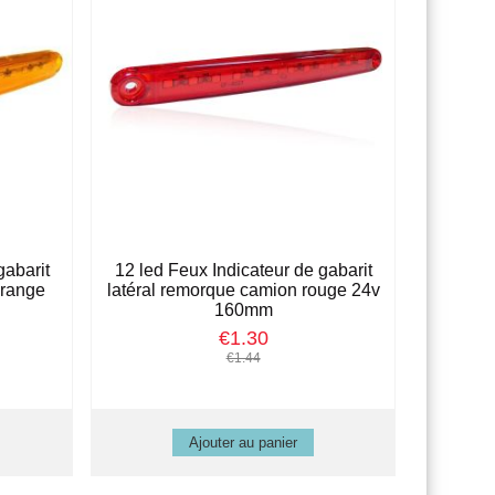
gabarit
12 led Feux Indicateur de gabarit
orange
latéral remorque camion rouge 24v
160mm
€1.30
€1.44