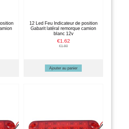
osition
12 Led Feu Indicateur de position
camion
Gabarit latéral remorque camion
blanc 12v
€1.62
€1.80