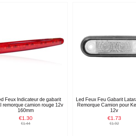
ed Feux Indicateur de gabarit
Led Feux Feu Gabarit Latar
al remorque camion rouge 12v
Remorque Camion pour Ke
160mm
12v
€1.30
€1.73
€1.44
€1.92