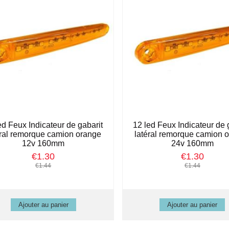
ed Feux Indicateur de gabarit
12 led Feux Indicateur de 
éral remorque camion orange
latéral remorque camion 
12v 160mm
24v 160mm
€1.30
€1.30
€1.44
€1.44