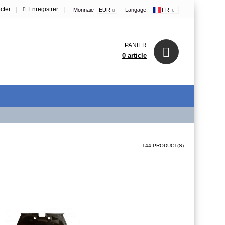
|
|
cter
Enregistrer
Monnaie
EUR
Langage:
FR
PANIER
0 article
144 PRODUCT(S)