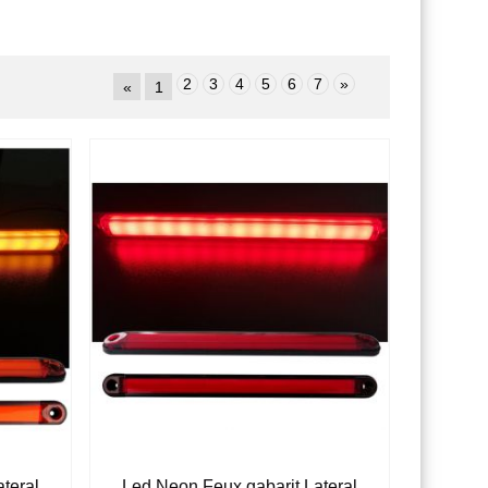
2
3
4
5
6
7
»
«
1
teral
Led Neon Feux gabarit Lateral