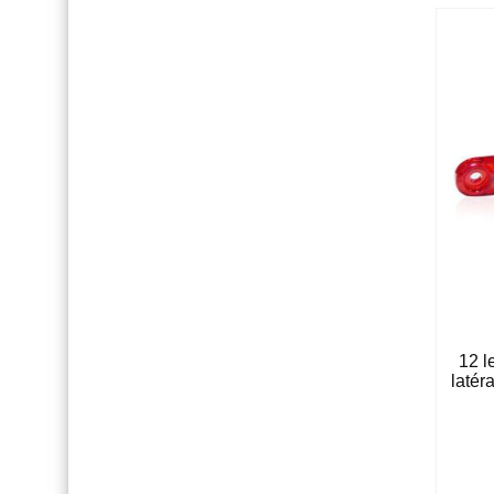
12 l
latér