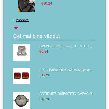
€30.24
Abonare
Cel mai bine vândut
CAPACE JANTE BOLT PENTRU MAȘINĂ, CAMION ȘI ALTELE PLASTIC ABS CROMAT 32MM
€0.54
2 X LUMINĂ DE COADĂ REMORCA ,LUMINI DE FRÂNĂ STÂNGA DREAPTA BUS VAN 14 LED 12V
€12.96
ANTIFURT DISPOZITIV CAPAC REZERVOR COMBUSTIBIL PENTRU CAMIOANE MAȘINI TRACTOARE EXCAVATOARE 80MM
€18.36