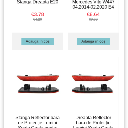
Stanga Dreapta E20
Mercedes Vito W447
04.2014-02.2020 E4
€3.78
€8.64
€4.20
€9.60
Stanga Reflector bara
Dreapta Reflector
de Protecție Lumini
bara de Protecție
Spate Ceata pentru
Lumini Spate Ceata