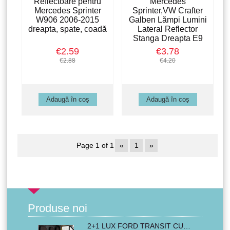
Reflectoare pentru
Mercedes
Mercedes Sprinter
Sprinter,VW Crafter
W906 2006-2015
Galben Lămpi Lumini
dreapta, spate, coadă
Lateral Reflector
Stanga Dreapta E9
€2.59
€3.78
€2.88
€4.20
Page 1 of 1
«
1
»
Produse noi
2+1 LUX FORD TRANSIT CUSTOM 2000-2014 MK6 MK7 Huse Scaune Microbuze Negru Rosu Textile