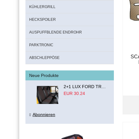
KÜHLERGRILL
HECKSPOILER
AUSPUFFBLENDE ENDROHR
PARKTRONIC
SCA
ABSCHLEPPÖSE
Neue Produkte
2+1 LUX FORD TRANSIT CUSTOM 2000-2014 MK6 MK7 Sitzbezüge Kleinbus Lieferwagen Van Schwarz Rot Textil
EUR 30.24
Abonnieren