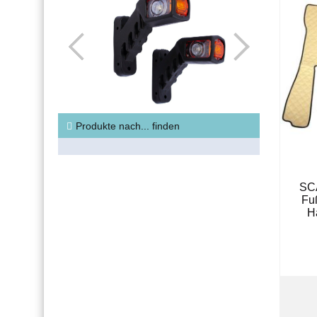
Produkte nach... finden
SCA
Fu
H