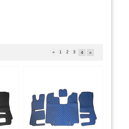
«
1
2
3
4
»