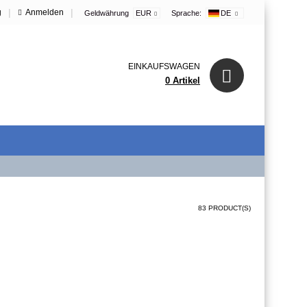
|
|
g
Anmelden
Geldwährung
EUR
Sprache:
DE
EINKAUFSWAGEN
0 Artikel
83 PRODUCT(S)