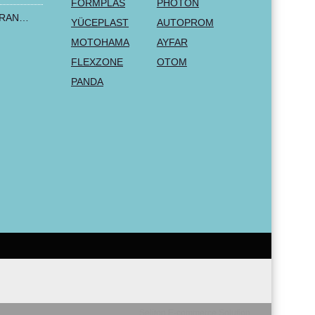
FORMPLAS
PHOTON
2+1 LUX FORD TRANSIT CUSTOM 2000-2014 MK6 MK7 Sitzbezüge Kleinbus Lieferwagen Van Schwarz Rot Textil
YÜCEPLAST
AUTOPROM
MOTOHAMA
AYFAR
FLEXZONE
OTOM
PANDA
Seliton E-commerce Solution