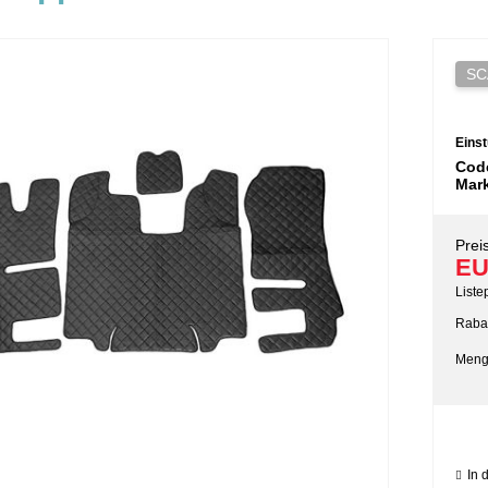
SC
Einst
Cod
Mar
Preis
EU
Liste
Rabat
Meng
In 