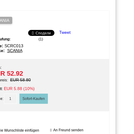
ANIA
Tweet
Сподели
ufung:
(1)
e:
SCRC013
ke:
SCANIA
:
R 52.92
EUR 58.80
preis:
EUR 5.88 (10%)
t:
e:
An Freund senden
die Wunschliste einfügen