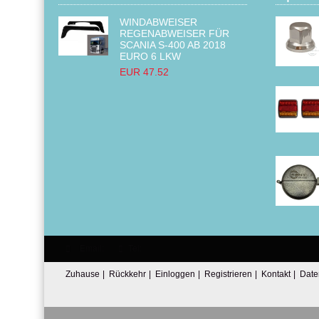
WINDABWEISER
REGENABWEISER FÜR
SCANIA S-400 AB 2018
EURO 6 LKW
EUR 47.52
Email:
Tel:
Zuhause
|
Rückkehr
|
Einloggen
|
Registrieren
|
Kontakt
|
Date