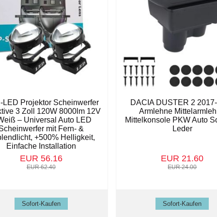
i-LED Projektor Scheinwerfer
DACIA DUSTER 2 2017
tive 3 Zoll 120W 8000lm 12V
Armlehne Mittelarmle
Weiß – Universal Auto LED
Mittelkonsole PKW Auto S
Scheinwerfer mit Fern- &
Leder
lendlicht, +500% Helligkeit,
Einfache Installation
EUR 56.16
EUR 21.60
EUR 62.40
EUR 24.00