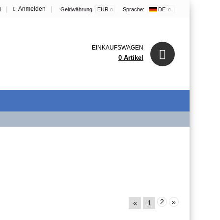
|
|
g
Anmelden
Geldwährung
EUR
Sprache:
DE
EINKAUFSWAGEN
0 Artikel
2
»
«
1