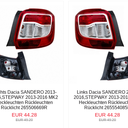
hts Dacia SANDERO 2013-
Links Dacia SANDERO 
6,STEPWAY 2013-2016 MK2
2016,STEPWAY 2013-20
eckleuchten Rückleuchten
Heckleuchten Rückleuc
Rücklicht 265506669R
Rücklicht 26555408
EUR 44.28
EUR 44.28
EUR 49.20
EUR 49.20