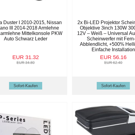
a Duster I 2010-2015, Nissan
2x Bi-LED Projektor Schei
rano III 2014-2018 Armlehne
Objektive 3inch 130W 30
elarmlehne Mittelkonsole PKW
12V – Weiß – Universal A
Auto Schwarz Leder
Scheinwerfer mit Fern
Abblendlicht, +500% Helli
Einfache Installatio
EUR 31.32
EUR 56.16
EUR 34.80
EUR 62.40