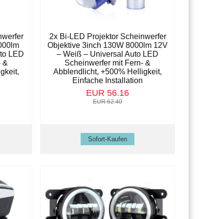
nwerfer
2x Bi-LED Projektor Scheinwerfer
000lm
Objektive 3inch 130W 8000lm 12V
uto LED
– Weiß – Universal Auto LED
- &
Scheinwerfer mit Fern- &
gkeit,
Abblendlicht, +500% Helligkeit,
n
Einfache Installation
EUR 56.16
EUR 62.40