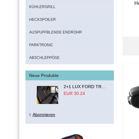
H
KÜHLERGRILL
HECKSPOILER
AUSPUFFBLENDE ENDROHR
PARKTRONIC
ABSCHLEPPÖSE
Neue Produkte
2+1 LUX FORD TRANSIT CUSTOM 2000-2014 MK6 MK7 Sitzbezüge Kleinbus Lieferwagen Van Schwarz Rot Textil
EUR 30.24
Abonnieren