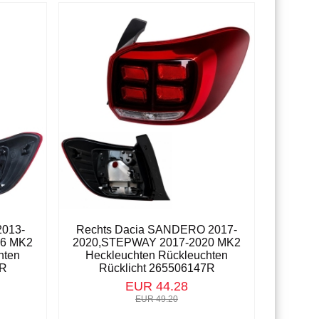
2013-
Rechts Dacia SANDERO 2017-
16 MK2
2020,STEPWAY 2017-2020 MK2
hten
Heckleuchten Rückleuchten
5R
Rücklicht 265506147R
EUR 44.28
EUR 49.20