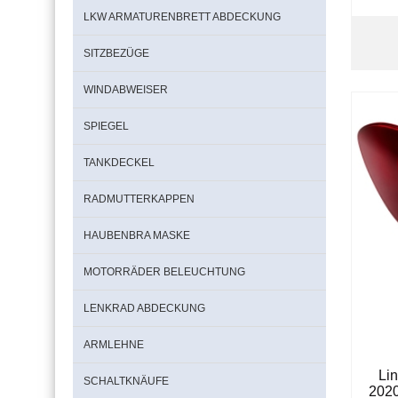
LKW ARMATURENBRETT ABDECKUNG
SITZBEZÜGE
WINDABWEISER
SPIEGEL
TANKDECKEL
RADMUTTERKAPPEN
HAUBENBRA MASKE
MOTORRÄDER BELEUCHTUNG
LENKRAD ABDECKUNG
ARMLEHNE
Li
SCHALTKNÄUFE
202