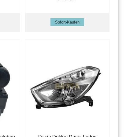
mlehne
Dacia Dokker,Dacia Lodgy