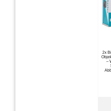
2x B
Objek
– 
Abb