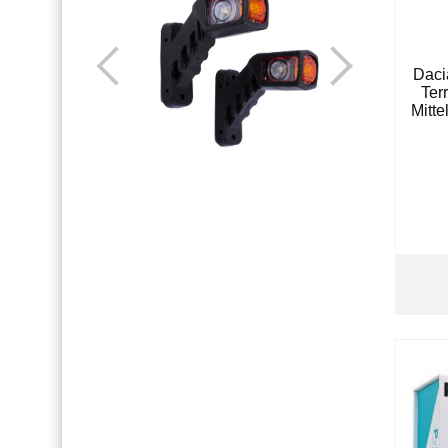
Daci
Ter
Mitt