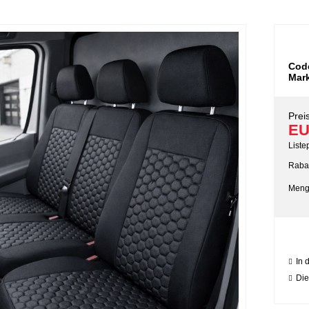
Cod
Mar
Preis
EU
Liste
Rabat
Meng
In 
Die