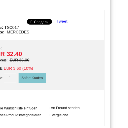
Tweet
Сподели
e:
TSC017
ke:
MERCEDES
:
R 32.40
EUR 36.00
preis:
EUR 3.60 (10%)
t:
e:
An Freund senden
die Wunschliste einfügen
ses Produkt kategorisieren
Vergleiche