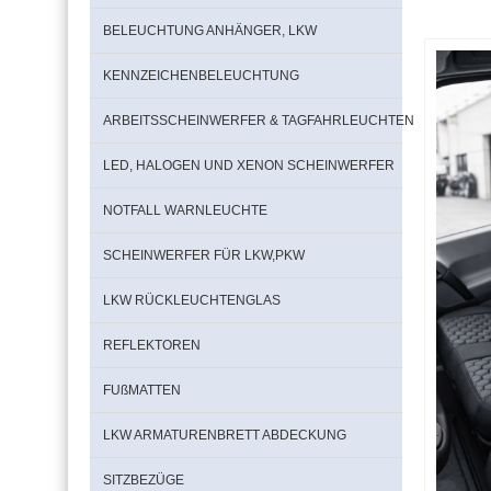
BELEUCHTUNG ANHÄNGER, LKW
KENNZEICHENBELEUCHTUNG
ARBEITSSCHEINWERFER & TAGFAHRLEUCHTEN
LED, HALOGEN UND XENON SCHEINWERFER
NOTFALL WARNLEUCHTE
SCHEINWERFER FÜR LKW,PKW
LKW RÜCKLEUCHTENGLAS
REFLEKTOREN
FUßMATTEN
LKW ARMATURENBRETT ABDECKUNG
SITZBEZÜGE