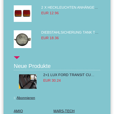
2 X HECKLEUCHTEN ANHÄNGER RÜCKLEUCHTE,LKW RÜCKLEUCHTE, LINKS RECHTS 14LED 12V
EUR 12.96
DIEBSTAHLSICHERUNG TANK TANKDECKEL DIESELTANK KRAFTSTOFFTANKDECKEL VERRIEGELUNG PASSEND FÜR LKW PKW TRAKTOREN BAGGER 80MM
EUR 18.36
Neue Produkte
2+1 LUX FORD TRANSIT CUSTOM 2000-2014 MK6 MK7 Sitzbezüge Kleinbus Lieferwagen Van Schwarz Rot Textil
EUR 30.24
Abonnieren
AMIO
MARS-TECH