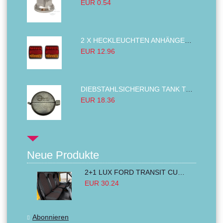
EUR 0.54
2 X HECKLEUCHTEN ANHÄNGER RÜCKLEUCHTE,LKW RÜCKLEUCHTE, LINKS RECHTS 14LED 12V
EUR 12.96
DIEBSTAHLSICHERUNG TANK TANKDECKEL DIESELTANK KRAFTSTOFFTANKDECKEL VERRIEGELUNG PASSEND FÜR LKW PKW TRAKTOREN BAGGER 80MM
EUR 18.36
Neue Produkte
2+1 LUX FORD TRANSIT CUSTOM 2000-2014 MK6 MK7 Sitzbezüge Kleinbus Lieferwagen Van Schwarz Rot Textil
EUR 30.24
Abonnieren