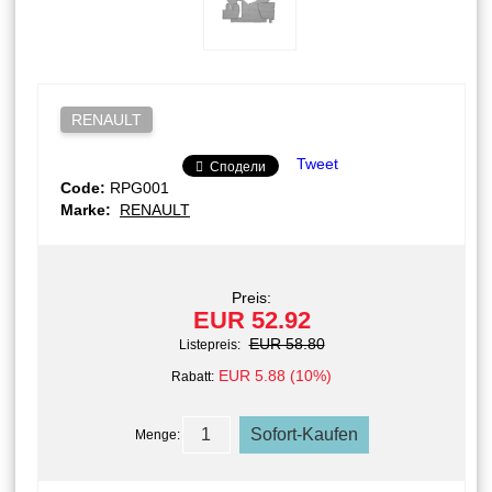
RENAULT
Tweet
Сподели
Code:
RPG001
Marke:
RENAULT
Preis:
EUR 52.92
EUR 58.80
Listepreis:
EUR 5.88 (10%)
Rabatt:
Menge: