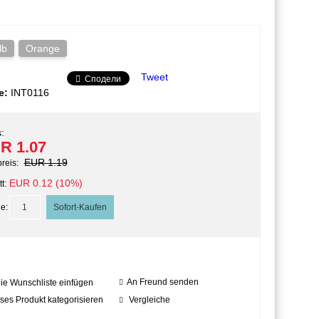
lb
Orange
Tweet
Сподели
e:
INT0116
:
R 1.07
EUR 1.19
preis:
EUR 0.12 (10%)
t:
e:
An Freund senden
die Wunschliste einfügen
ses Produkt kategorisieren
Vergleiche