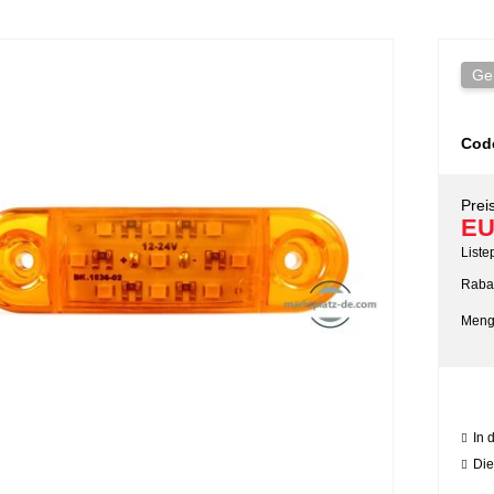
Ge
Cod
Preis
EU
Liste
Rabat
Meng
In 
Die