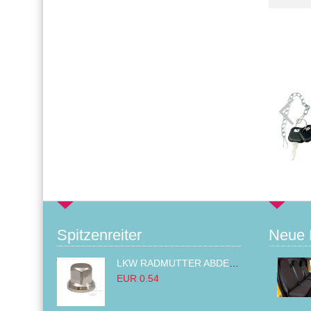
Spitzenreiter
Neue 
LKW RADMUTTER ABDECKKAPPEN SECHSKANT KAPPEN FELGEN BOLZENABDECKUNGEN CHROM 32MM
EUR 0.54