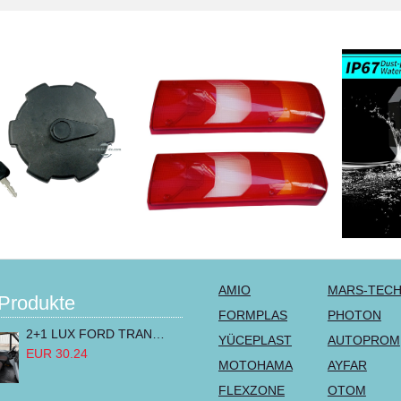
AMIO
MARS-TEC
Produkte
FORMPLAS
PHOTON
2+1 LUX FORD TRANSIT CUSTOM 2000-2014 MK6 MK7 Sitzbezüge Kleinbus Lieferwagen Van Schwarz Rot Textil
YÜCEPLAST
AUTOPROM
EUR 30.24
MOTOHAMA
AYFAR
FLEXZONE
OTOM