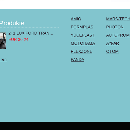
AMIO
MARS-TEC
Produkte
FORMPLAS
PHOTON
2+1 LUX FORD TRANSIT CUSTOM 2000-2014 MK6 MK7 Sitzbezüge Kleinbus Lieferwagen Van Schwarz Rot Textil
YÜCEPLAST
AUTOPROM
EUR 30.24
MOTOHAMA
AYFAR
FLEXZONE
OTOM
eren
PANDA