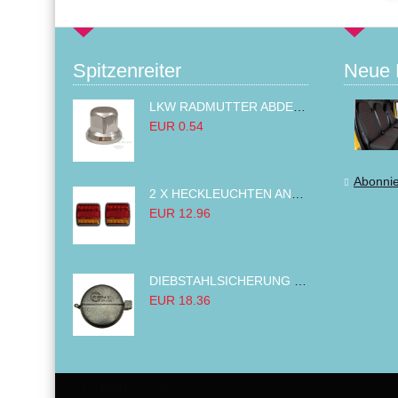
Spitzenreiter
Neue 
LKW RADMUTTER ABDECKKAPPEN SECHSKANT KAPPEN FELGEN BOLZENABDECKUNGEN CHROM 32MM
EUR 0.54
Abonni
2 X HECKLEUCHTEN ANHÄNGER RÜCKLEUCHTE,LKW RÜCKLEUCHTE, LINKS RECHTS 14LED 12V
EUR 12.96
DIEBSTAHLSICHERUNG TANK TANKDECKEL DIESELTANK KRAFTSTOFFTANKDECKEL VERRIEGELUNG PASSEND FÜR LKW PKW TRAKTOREN BAGGER 80MM
EUR 18.36
Email:
Tel: