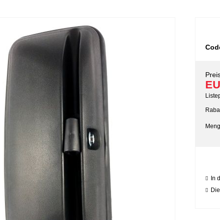
Cod
Preis
EU
Liste
Rabat
Meng
In 
Die