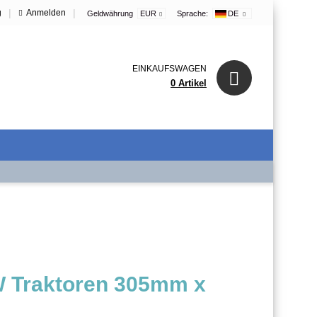
|
|
g
Anmelden
Geldwährung
EUR
Sprache:
DE
EINKAUFSWAGEN
0 Artikel
KW Traktoren 305mm x