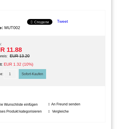
Tweet
Сподели
e:
MUT002
:
R 11.88
EUR 13.20
preis:
EUR 1.32 (10%)
t:
e:
An Freund senden
die Wunschliste einfügen
ses Produkt kategorisieren
Vergleiche