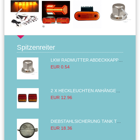
Spitzenreiter
LKW RADMUTTER ABDECKKAPPEN SECHSKANT KAPPEN FELGEN BOLZENABDECKUNGEN CHROM 32MM
EUR 0.54
2 X HECKLEUCHTEN ANHÄNGER RÜCKLEUCHTE,LKW RÜCKLEUCHTE, LINKS RECHTS 14LED 12V
EUR 12.96
DIEBSTAHLSICHERUNG TANK TANKDECKEL DIESELTANK KRAFTSTOFFTANKDECKEL VERRIEGELUNG PASSEND FÜR LKW PKW TRAKTOREN BAGGER 80MM
EUR 18.36