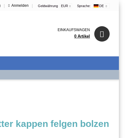
|
|
g
Anmelden
Geldwährung
EUR
Sprache:
DE
EINKAUFSWAGEN
0 Artikel
er kappen felgen bolzen