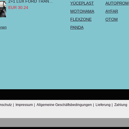
2+1 LUX FORD TRANSIT CUSTOM 2000-2014 MK6 MK7 Sitzbezüge Kleinbus Lieferwagen Van Schwarz Rot Textil
YÜCEPLAST
AUTOPROM
EUR 30.24
MOTOHAMA
AYFAR
FLEXZONE
OTOM
eren
PANDA
nschutz
|
Impressum
|
Allgemeine Geschäftsbedingungen
|
Lieferung
|
Zahlung