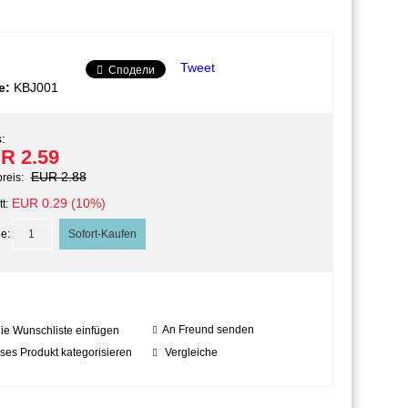
Tweet
Сподели
e:
KBJ001
:
R 2.59
EUR 2.88
preis:
EUR 0.29 (10%)
t:
e:
An Freund senden
die Wunschliste einfügen
ses Produkt kategorisieren
Vergleiche