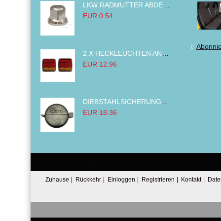
LKW RADMUTTER ABDECKKAPPEN SECHSKANT KAPPEN FELGEN BOLZENABDECKUNGEN CHROM 32MM
EUR 0.54
Abonni
2 X HECKLEUCHTEN ANHÄNGER RÜCKLEUCHTE,LKW RÜCKLEUCHTE, LINKS RECHTS 14LED 12V
EUR 12.96
DIEBSTAHLSICHERUNG TANK TANKDECKEL DIESELTANK KRAFTSTOFFTANKDECKEL VERRIEGELUNG PASSEND FÜR LKW PKW TRAKTOREN BAGGER 80MM
EUR 18.36
Email:
Tel:
Zuhause
|
Rückkehr
|
Einloggen
|
Registrieren
|
Kontakt
|
Date