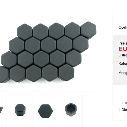
Cod
Preis
EU
Liste
Rabat
Meng
In 
Die