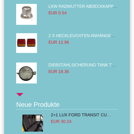
LKW RADMUTTER ABDECKKAPPEN SECHSKANT KAPPEN FELGEN BOLZENABDECKUNGEN CHROM 32MM
EUR 0.54
2 X HECKLEUCHTEN ANHÄNGER RÜCKLEUCHTE,LKW RÜCKLEUCHTE, LINKS RECHTS 14LED 12V
EUR 12.96
DIEBSTAHLSICHERUNG TANK TANKDECKEL DIESELTANK KRAFTSTOFFTANKDECKEL VERRIEGELUNG PASSEND FÜR LKW PKW TRAKTOREN BAGGER 80MM
EUR 18.36
Neue Produkte
2+1 LUX FORD TRANSIT CUSTOM 2000-2014 MK6 MK7 Sitzbezüge Kleinbus Lieferwagen Van Schwarz Rot Textil
EUR 30.24