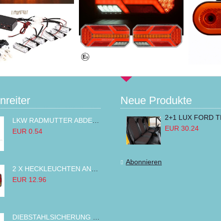
nreiter
Neue Produkte
LKW RADMUTTER ABDECKKAPPEN SECHSKANT KAPPEN FELGEN BOLZENABDECKUNGEN CHROM 32MM
EUR 30.24
EUR 0.54
Abonnieren
2 X HECKLEUCHTEN ANHÄNGER RÜCKLEUCHTE,LKW RÜCKLEUCHTE, LINKS RECHTS 14LED 12V
EUR 12.96
DIEBSTAHLSICHERUNG TANK TANKDECKEL DIESELTANK KRAFTSTOFFTANKDECKEL VERRIEGELUNG PASSEND FÜR LKW PKW TRAKTOREN BAGGER 80MM