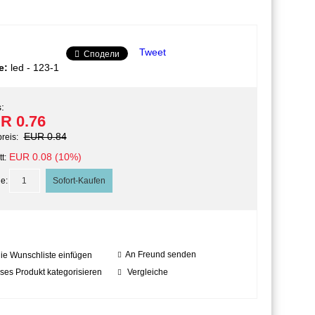
Tweet
Сподели
e:
led - 123-1
:
R 0.76
EUR 0.84
preis:
EUR 0.08 (10%)
t:
e:
An Freund senden
die Wunschliste einfügen
ses Produkt kategorisieren
Vergleiche