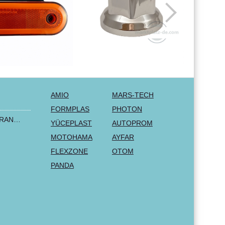
AMIO
MARS-TECH
FORMPLAS
PHOTON
2+1 LUX FORD TRANSIT CUSTOM 2000-2014 MK6 MK7 Sitzbezüge Kleinbus Lieferwagen Van Schwarz Rot Textil
YÜCEPLAST
AUTOPROM
MOTOHAMA
AYFAR
FLEXZONE
OTOM
PANDA