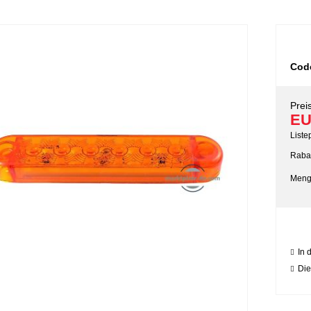
Cod
Preis
EU
Liste
Rabat
Meng
In 
Die