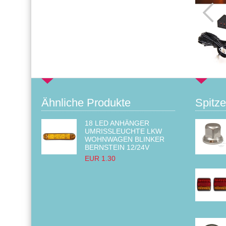
Ähnliche Produkte
Spitze
18 LED ANHÄNGER
UMRISSLEUCHTE LKW
WOHNWAGEN BLINKER
BERNSTEIN 12/24V
EUR 1.30