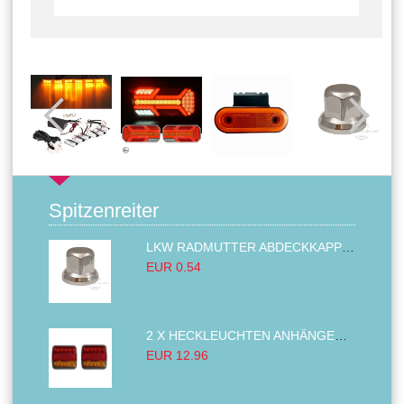
Spitzenreiter
LKW RADMUTTER ABDECKKAPPEN SECHSKANT KAPPEN FELGEN BOLZENABDECKUNGEN CHROM 32MM
EUR 0.54
2 X HECKLEUCHTEN ANHÄNGER RÜCKLEUCHTE,LKW RÜCKLEUCHTE, LINKS RECHTS 14LED 12V
EUR 12.96