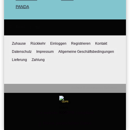
PANDA
Email:
Tel:
Zuhause
Rückkehr
Einloggen
Registrieren
Kontakt
Datenschutz
Impressum
Allgemeine Geschäftsbedingungen
Lieferung
Zahlung
Seliton E-commerce Solution
GDPR
Our website is GDPR compliant.
Meine persönlichen Daten