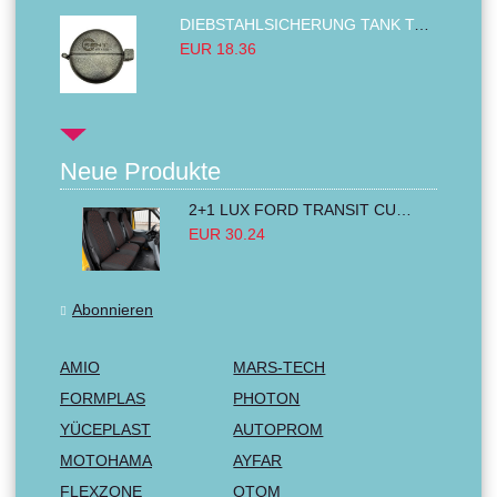
DIEBSTAHLSICHERUNG TANK TANKDECKEL DIESELTANK KRAFTSTOFFTANKDECKEL VERRIEGELUNG PASSEND FÜR LKW PKW TRAKTOREN BAGGER 80MM
EUR 18.36
Neue Produkte
2+1 LUX FORD TRANSIT CUSTOM 2000-2014 MK6 MK7 Sitzbezüge Kleinbus Lieferwagen Van Schwarz Rot Textil
EUR 30.24
Abonnieren
AMIO
MARS-TECH
FORMPLAS
PHOTON
YÜCEPLAST
AUTOPROM
MOTOHAMA
AYFAR
FLEXZONE
OTOM