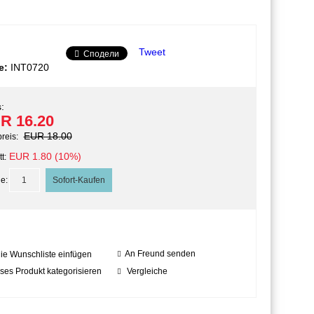
Tweet
Сподели
e:
INT0720
:
R 16.20
EUR 18.00
preis:
EUR 1.80 (10%)
t:
e:
An Freund senden
die Wunschliste einfügen
ses Produkt kategorisieren
Vergleiche