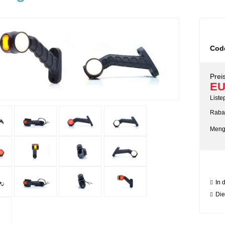
Cod
Preis
EU
Liste
Rabat
Meng
In 
Die