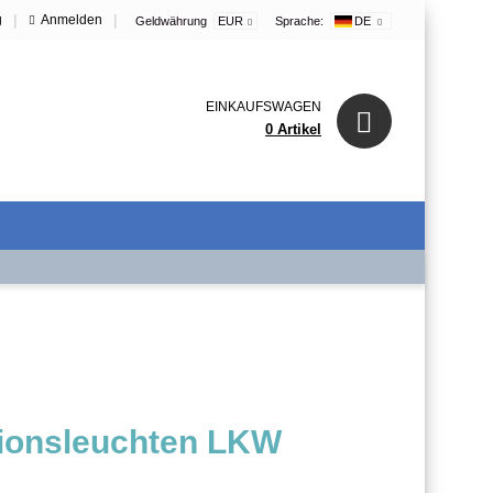
|
|
g
Anmelden
Geldwährung
EUR
Sprache:
DE
EINKAUFSWAGEN
0 Artikel
tionsleuchten LKW