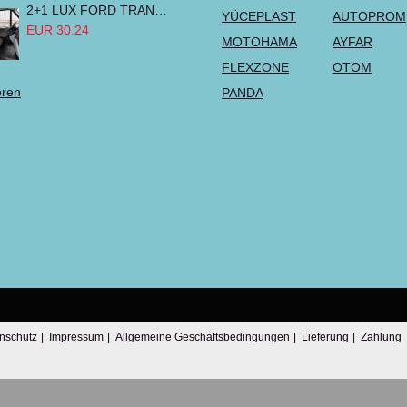
2+1 LUX FORD TRANSIT CUSTOM 2000-2014 MK6 MK7 Sitzbezüge Kleinbus Lieferwagen Van Schwarz Rot Textil
YÜCEPLAST
AUTOPROM
EUR 30.24
MOTOHAMA
AYFAR
FLEXZONE
OTOM
eren
PANDA
nschutz
|
Impressum
|
Allgemeine Geschäftsbedingungen
|
Lieferung
|
Zahlung