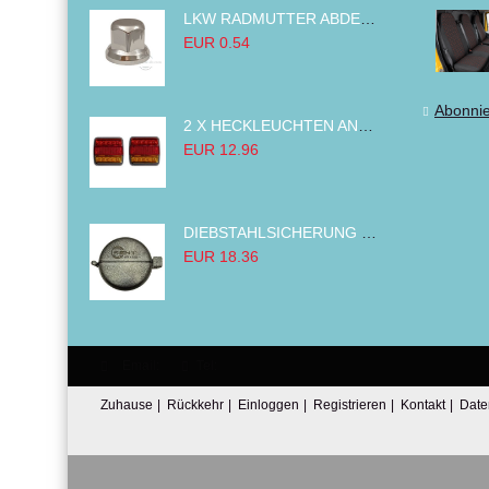
LKW RADMUTTER ABDECKKAPPEN SECHSKANT KAPPEN FELGEN BOLZENABDECKUNGEN CHROM 32MM
EUR 0.54
Abonni
2 X HECKLEUCHTEN ANHÄNGER RÜCKLEUCHTE,LKW RÜCKLEUCHTE, LINKS RECHTS 14LED 12V
EUR 12.96
DIEBSTAHLSICHERUNG TANK TANKDECKEL DIESELTANK KRAFTSTOFFTANKDECKEL VERRIEGELUNG PASSEND FÜR LKW PKW TRAKTOREN BAGGER 80MM
EUR 18.36
Email:
Tel:
Zuhause
|
Rückkehr
|
Einloggen
|
Registrieren
|
Kontakt
|
Date