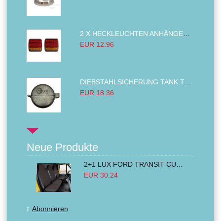
2 X HECKLEUCHTEN ANHÄNGER RÜCKLEUCHTE,LKW RÜCKLEUCHTE, LINKS RECHTS 14LED 12V
EUR 12.96
DIEBSTAHLSICHERUNG TANK TANKDECKEL DIESELTANK KRAFTSTOFFTANKDECKEL VERRIEGELUNG PASSEND FÜR LKW PKW TRAKTOREN BAGGER 80MM
EUR 18.36
Neue Produkte
2+1 LUX FORD TRANSIT CUSTOM 2000-2014 MK6 MK7 Sitzbezüge Kleinbus Lieferwagen Van Schwarz Rot Textil
EUR 30.24
Abonnieren