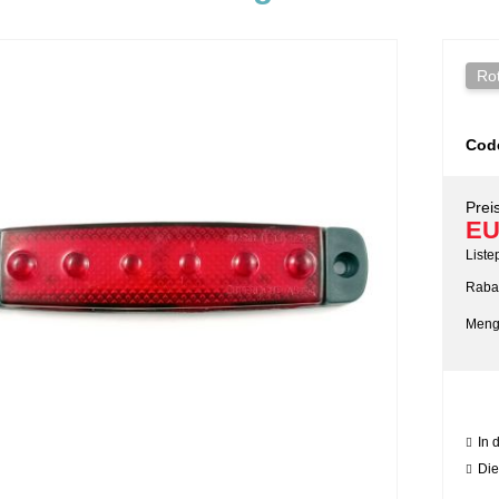
Ro
Cod
Preis
EU
Liste
Rabat
Meng
In 
Die