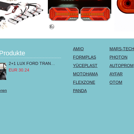
AMIO
MARS-TEC
Produkte
FORMPLAS
PHOTON
2+1 LUX FORD TRANSIT CUSTOM 2000-2014 MK6 MK7 Sitzbezüge Kleinbus Lieferwagen Van Schwarz Rot Textil
YÜCEPLAST
AUTOPROM
EUR 30.24
MOTOHAMA
AYFAR
FLEXZONE
OTOM
eren
PANDA