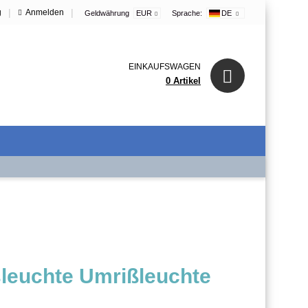
|
|
g
Anmelden
Geldwährung
EUR
Sprache:
DE
EINKAUFSWAGEN
0 Artikel
leuchte Umrißleuchte