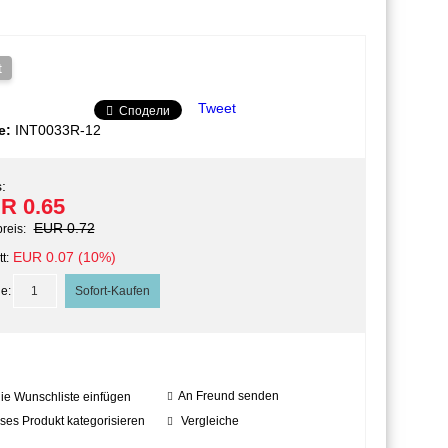
t
Tweet
Сподели
e:
INT0033R-12
:
R 0.65
EUR 0.72
preis:
EUR 0.07 (10%)
t:
e:
An Freund senden
die Wunschliste einfügen
ses Produkt kategorisieren
Vergleiche