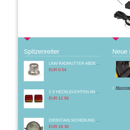
Spitzenreiter
Neue 
LKW RADMUTTER ABDECKKAPPEN SECHSKANT KAPPEN FELGEN BOLZENABDECKUNGEN CHROM 32MM
EUR 0.54
Abonni
2 X HECKLEUCHTEN ANHÄNGER RÜCKLEUCHTE,LKW RÜCKLEUCHTE, LINKS RECHTS 14LED 12V
EUR 12.96
DIEBSTAHLSICHERUNG TANK TANKDECKEL DIESELTANK KRAFTSTOFFTANKDECKEL VERRIEGELUNG PASSEND FÜR LKW PKW TRAKTOREN BAGGER 80MM
EUR 18.36