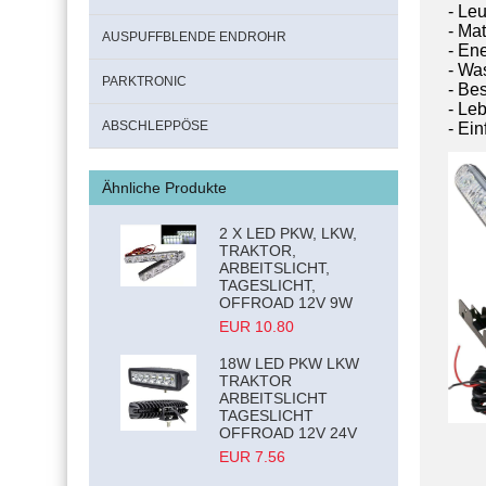
- Le
- Mat
AUSPUFFBLENDE ENDROHR
- En
- Was
PARKTRONIC
- Be
- Le
ABSCHLEPPÖSE
- Ein
Ähnliche Produkte
2 X LED PKW, LKW,
TRAKTOR,
ARBEITSLICHT,
TAGESLICHT,
OFFROAD 12V 9W
EUR 10.80
18W LED PKW LKW
TRAKTOR
ARBEITSLICHT
TAGESLICHT
OFFROAD 12V 24V
EUR 7.56