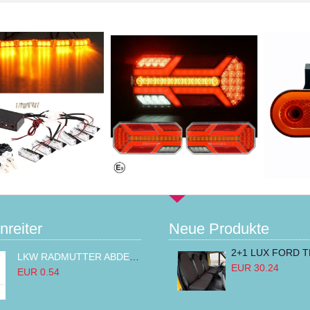
nreiter
Neue Produkte
LKW RADMUTTER ABDECKKAPPEN SECHSKANT KAPPEN FELGEN BOLZENABDECKUNGEN CHROM 32MM
EUR 30.24
EUR 0.54