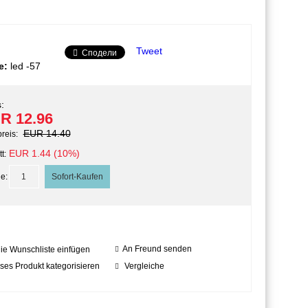
Tweet
Сподели
e:
led -57
:
R 12.96
EUR 14.40
preis:
EUR 1.44 (10%)
t:
e:
An Freund senden
die Wunschliste einfügen
ses Produkt kategorisieren
Vergleiche