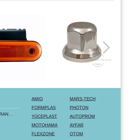
AMIO
MARS-TECH
FORMPLAS
PHOTON
2+1 LUX FORD TRANSIT CUSTOM 2000-2014 MK6 MK7 Sitzbezüge Kleinbus Lieferwagen Van Schwarz Rot Textil
YÜCEPLAST
AUTOPROM
MOTOHAMA
AYFAR
FLEXZONE
OTOM