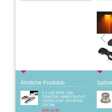
Ähnliche Produkte
Spitze
2 X LED PKW, LKW,
TRAKTOR, ARBEITSLICHT,
TAGESLICHT, OFFROAD
12V 9W
EUR 10.80