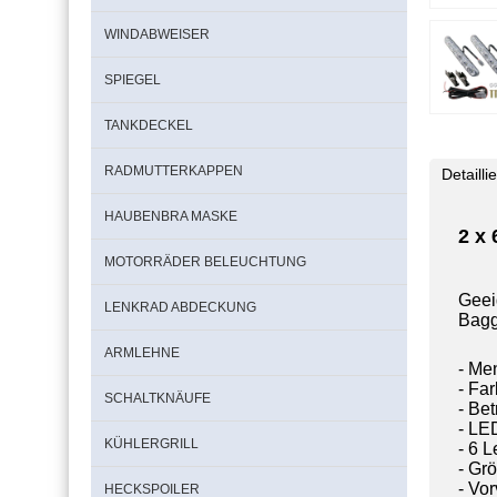
WINDABWEISER
SPIEGEL
TANKDECKEL
RADMUTTERKAPPEN
Detaill
HAUBENBRA MASKE
2 x
MOTORRÄDER BELEUCHTUNG
Geei
LENKRAD ABDECKUNG
Bagg
ARMLEHNE
- Me
- Fa
SCHALTKNÄUFE
- Be
- LE
KÜHLERGRILL
- 6 
- Gr
- Vo
HECKSPOILER