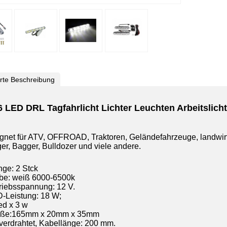
ierte Beschreibung
 6 LED DRL Tagfahrlicht Lichter Leuchten Arbeitslic
gnet für ATV, OFFROAD, Traktoren, Geländefahrzeuge, landwir
er, Bagger, Bulldozer und viele andere.
nge: 2 Stck
rbe: weiß 6000-6500k
triebsspannung: 12 V.
D-Leistung: 18 W;
Led x 3 w
öße:165mm x 20mm x 35mm
rverdrahtet, Kabellänge: 200 mm.