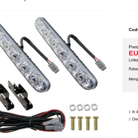
Cod
Preis
EU
Liste
Rabat
Meng
In 
Die