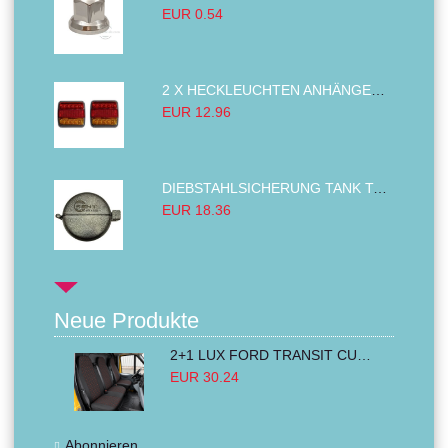
EUR 0.54
2 X HECKLEUCHTEN ANHÄNGER RÜCKLEUCHTE,LKW RÜCKLEUCHTE, LINKS RECHTS 14LED 12V
EUR 12.96
DIEBSTAHLSICHERUNG TANK TANKDECKEL DIESELTANK KRAFTSTOFFTANKDECKEL VERRIEGELUNG PASSEND FÜR LKW PKW TRAKTOREN BAGGER 80MM
EUR 18.36
Neue Produkte
2+1 LUX FORD TRANSIT CUSTOM 2000-2014 MK6 MK7 Sitzbezüge Kleinbus Lieferwagen Van Schwarz Rot Textil
EUR 30.24
Abonnieren