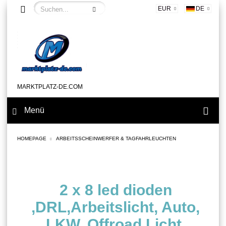
EUR
DE
MARKTPLATZ-DE.COM
Menü
HOMEPAGE
ARBEITSSCHEINWERFER & TAGFAHRLEUCHTEN
2 x 8 led dioden
,DRL,Arbeitslicht, Auto,
LKW, Offroad Licht,