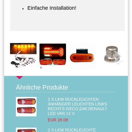
Einfache Installation!
Ähnliche Produkte
2 X LKW RÜCKLEUCHTEN
ANHÄNGER LEUCHTEN LINKS
RECHTS IVECO,DAF,RENAULT
LED VAN 12 V
EUR 28.08
2 X LKW RÜCKLEUCHTE