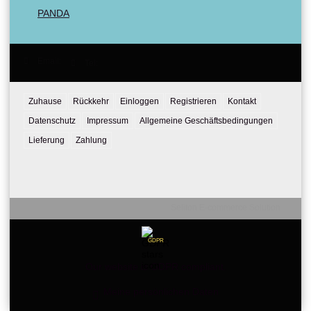
PANDA
Email:
Tel:
Zuhause
Rückkehr
Einloggen
Registrieren
Kontakt
Datenschutz
Impressum
Allgemeine Geschäftsbedingungen
Lieferung
Zahlung
Seliton E-commerce Solution
GDPR
Our website is GDPR compliant.
Meine persönlichen Daten