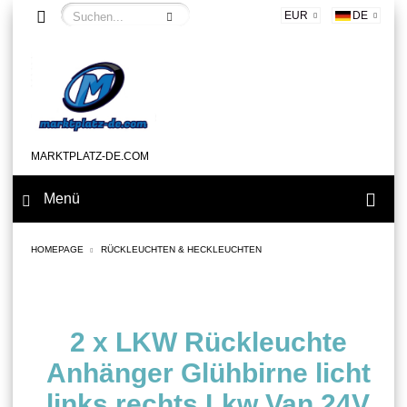
EUR
DE
MARKTPLATZ-DE.COM
Menü
HOMEPAGE
RÜCKLEUCHTEN & HECKLEUCHTEN
2 x LKW Rückleuchte
Anhänger Glühbirne licht
links rechts Lkw Van 24V