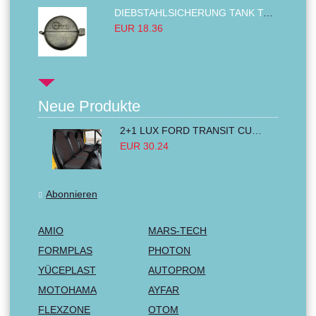
DIEBSTAHLSICHERUNG TANK TANKDECKEL DIESELTANK KRAFTSTOFFTANKDECKEL VERRIEGELUNG PASSEND FÜR LKW PKW TRAKTOREN BAGGER 80MM
EUR 18.36
Neue Produkte
2+1 LUX FORD TRANSIT CUSTOM 2000-2014 MK6 MK7 Sitzbezüge Kleinbus Lieferwagen Van Schwarz Rot Textil
EUR 30.24
Abonnieren
AMIO
MARS-TECH
FORMPLAS
PHOTON
YÜCEPLAST
AUTOPROM
MOTOHAMA
AYFAR
FLEXZONE
OTOM