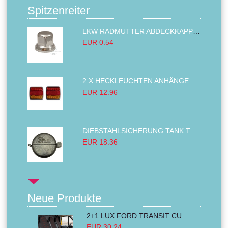
Spitzenreiter
LKW RADMUTTER ABDECKKAPPEN SECHSKANT KAPPEN FELGEN BOLZENABDECKUNGEN CHROM 32MM
EUR 0.54
2 X HECKLEUCHTEN ANHÄNGER RÜCKLEUCHTE,LKW RÜCKLEUCHTE, LINKS RECHTS 14LED 12V
EUR 12.96
DIEBSTAHLSICHERUNG TANK TANKDECKEL DIESELTANK KRAFTSTOFFTANKDECKEL VERRIEGELUNG PASSEND FÜR LKW PKW TRAKTOREN BAGGER 80MM
EUR 18.36
Neue Produkte
2+1 LUX FORD TRANSIT CUSTOM 2000-2014 MK6 MK7 Sitzbezüge Kleinbus Lieferwagen Van Schwarz Rot Textil
EUR 30.24