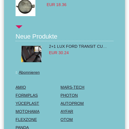
EUR 18.36
Neue Produkte
2+1 LUX FORD TRANSIT CUSTOM 2000-2014 MK6 MK7 Sitzbezüge Kleinbus Lieferwagen Van Schwarz Rot Textil
EUR 30.24
Abonnieren
AMIO
MARS-TECH
FORMPLAS
PHOTON
YÜCEPLAST
AUTOPROM
MOTOHAMA
AYFAR
FLEXZONE
OTOM
PANDA