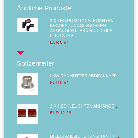
Ähnliche Produkte
2 X LED POSITIONSLEUCHTEN
BEGRENZUNGSLEUCHTEN
ANHÄNGER E-PRÜFEZEICHEN
LED 12/24V
EUR 8.64
Spitzenreiter
LKW RADMUTTER ABDECKKAPPEN SECHSKANT KAPPEN FELGEN BOLZENABDECKUNGEN CHROM 32MM
EUR 0.54
2 X HECKLEUCHTEN ANHÄNGER RÜCKLEUCHTE,LKW RÜCKLEUCHTE, LINKS RECHTS 14LED 12V
EUR 12.96
DIEBSTAHLSICHERUNG TANK TANKDECKEL DIESELTANK KRAFTSTOFFTANKDECKEL VERRIEGELUNG PASSEND FÜR LKW PKW TRAKTOREN BAGGER 80MM