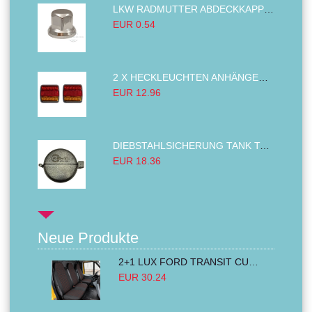
LKW RADMUTTER ABDECKKAPPEN SECHSKANT KAPPEN FELGEN BOLZENABDECKUNGEN CHROM 32MM
EUR 0.54
2 X HECKLEUCHTEN ANHÄNGER RÜCKLEUCHTE,LKW RÜCKLEUCHTE, LINKS RECHTS 14LED 12V
EUR 12.96
DIEBSTAHLSICHERUNG TANK TANKDECKEL DIESELTANK KRAFTSTOFFTANKDECKEL VERRIEGELUNG PASSEND FÜR LKW PKW TRAKTOREN BAGGER 80MM
EUR 18.36
Neue Produkte
2+1 LUX FORD TRANSIT CUSTOM 2000-2014 MK6 MK7 Sitzbezüge Kleinbus Lieferwagen Van Schwarz Rot Textil
EUR 30.24