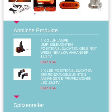
Ähnliche Produkte
2 X GLÜHLAMPE
UMRISSLEUCHTEN
POSITIONSLEUCHTEN GELB ROT
WEISS NEU LKW ANHÄNGER 1
2/24V
EUR 8.64
2 X LED POSITIONSLEUCHTEN
BEGRENZUNGSLEUCHTEN
ANHÄNGER E-PRÜFEZEICHEN
LED 12/24V
EUR 8.64
Spitzenreiter