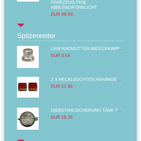
FAHRZEUG PKW
ABBLEND/FERNLICHT
EUR 48.60
Spitzenreiter
LKW RADMUTTER ABDECKKAPPEN SECHSKANT KAPPEN FELGEN BOLZENABDECKUNGEN CHROM 32MM
EUR 0.54
2 X HECKLEUCHTEN ANHÄNGER RÜCKLEUCHTE,LKW RÜCKLEUCHTE, LINKS RECHTS 14LED 12V
EUR 12.96
DIEBSTAHLSICHERUNG TANK TANKDECKEL DIESELTANK KRAFTSTOFFTANKDECKEL VERRIEGELUNG PASSEND FÜR LKW PKW TRAKTOREN BAGGER 80MM
EUR 18.36