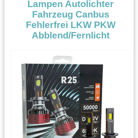
Lampen Autolichter
Fahrzeug Canbus
Fehlerfrei LKW PKW
Abblend/Fernlicht