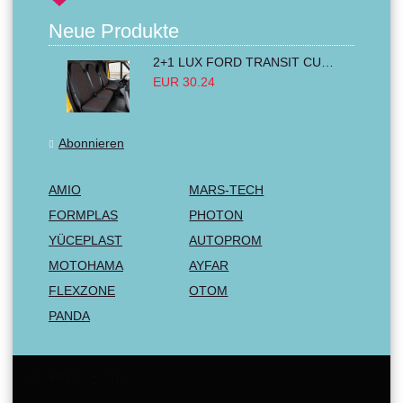
Neue Produkte
2+1 LUX FORD TRANSIT CUSTOM 2000-2014 MK6 MK7 Sitzbezüge Kleinbus Lieferwagen Van Schwarz Rot Textil
EUR 30.24
Abonnieren
AMIO
MARS-TECH
FORMPLAS
PHOTON
YÜCEPLAST
AUTOPROM
MOTOHAMA
AYFAR
FLEXZONE
OTOM
PANDA
Email:
Tel: