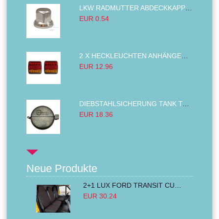
LKW RADMUTTER ABDECKKAPPEN SECHSKANT KAPPEN FELGEN BOLZENABDECKUNGEN CHROM 32MM
EUR 0.54
2 X HECKLEUCHTEN ANHÄNGER RÜCKLEUCHTE,LKW RÜCKLEUCHTE, LINKS RECHTS 14LED 12V
EUR 12.96
DIEBSTAHLSICHERUNG TANK TANKDECKEL DIESELTANK KRAFTSTOFFTANKDECKEL VERRIEGELUNG PASSEND FÜR LKW PKW TRAKTOREN BAGGER 80MM
EUR 18.36
Neue Produkte
2+1 LUX FORD TRANSIT CUSTOM 2000-2014 MK6 MK7 Sitzbezüge Kleinbus Lieferwagen Van Schwarz Rot Textil
EUR 30.24