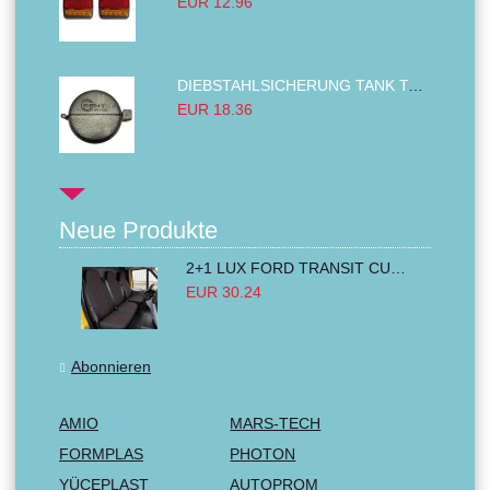
EUR 12.96
DIEBSTAHLSICHERUNG TANK TANKDECKEL DIESELTANK KRAFTSTOFFTANKDECKEL VERRIEGELUNG PASSEND FÜR LKW PKW TRAKTOREN BAGGER 80MM
EUR 18.36
Neue Produkte
2+1 LUX FORD TRANSIT CUSTOM 2000-2014 MK6 MK7 Sitzbezüge Kleinbus Lieferwagen Van Schwarz Rot Textil
EUR 30.24
Abonnieren
AMIO
MARS-TECH
FORMPLAS
PHOTON
YÜCEPLAST
AUTOPROM