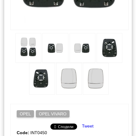
OPEL
OPEL VIVARO
Tweet
Сподели
Code:
INT0450