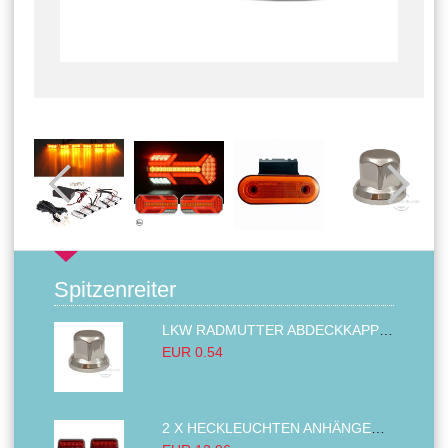
Spitzenreiter
LKW RADMUTTER ABDECKKAPPEN SECHSKANT KAPPEN FELGEN BOLZENABDECKUNGEN CHROM 32MM
EUR 0.54
2 X HECKLEUCHTEN ANHÄNGER RÜCKLEUCHTE,LKW RÜCKLEUCHTE, LINKS RECHTS 14LED 12V