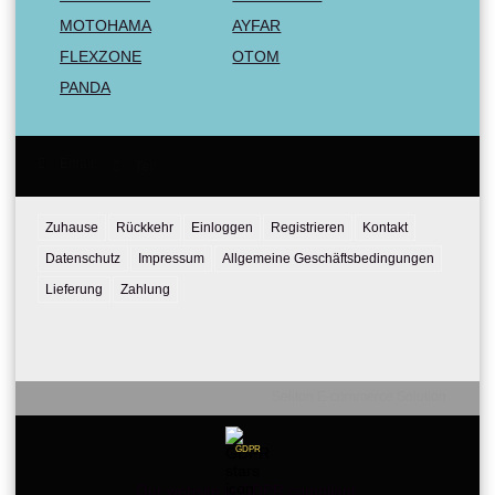
MOTOHAMA
AYFAR
FLEXZONE
OTOM
PANDA
Email:
Tel:
Zuhause
Rückkehr
Einloggen
Registrieren
Kontakt
Datenschutz
Impressum
Allgemeine Geschäftsbedingungen
Lieferung
Zahlung
Seliton E-commerce Solution
GDPR
Our website is GDPR compliant.