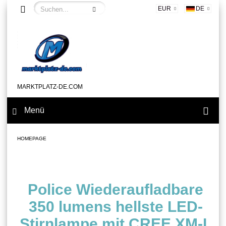
EUR
DE
MARKTPLATZ-DE.COM
Menü
HOMEPAGE
Police Wiederaufladbare
350 lumens hellste LED-
Stirnlampe mit CREE XM-L