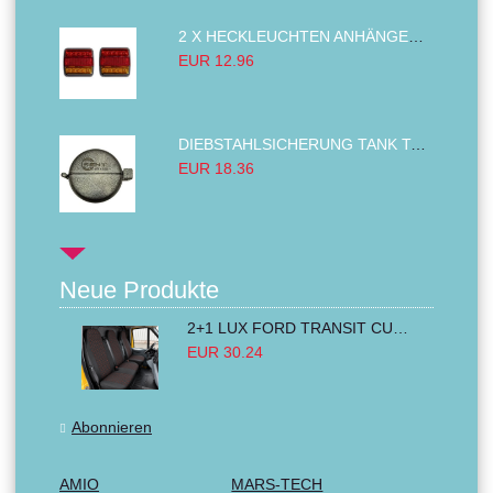
2 X HECKLEUCHTEN ANHÄNGER RÜCKLEUCHTE,LKW RÜCKLEUCHTE, LINKS RECHTS 14LED 12V
EUR 12.96
DIEBSTAHLSICHERUNG TANK TANKDECKEL DIESELTANK KRAFTSTOFFTANKDECKEL VERRIEGELUNG PASSEND FÜR LKW PKW TRAKTOREN BAGGER 80MM
EUR 18.36
Neue Produkte
2+1 LUX FORD TRANSIT CUSTOM 2000-2014 MK6 MK7 Sitzbezüge Kleinbus Lieferwagen Van Schwarz Rot Textil
EUR 30.24
Abonnieren
AMIO
MARS-TECH