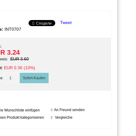
Tweet
Сподели
e:
INT0707
:
R 3.24
EUR 3.60
preis:
EUR 0.36 (10%)
t:
e:
An Freund senden
die Wunschliste einfügen
ses Produkt kategorisieren
Vergleiche