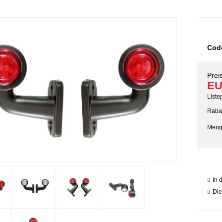
Cod
Preis
EU
Liste
Rabat
Meng
In 
Die