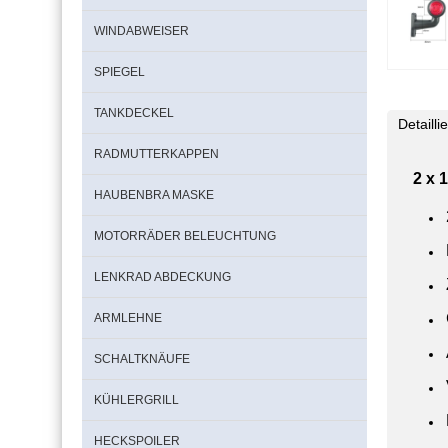
WINDABWEISER
SPIEGEL
TANKDECKEL
Detaill
RADMUTTERKAPPEN
2 x 
HAUBENBRA MASKE
MOTORRÄDER BELEUCHTUNG
LENKRAD ABDECKUNG
ARMLEHNE
SCHALTKNÄUFE
KÜHLERGRILL
HECKSPOILER