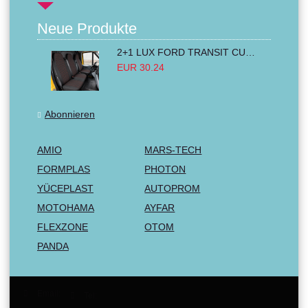
Neue Produkte
2+1 LUX FORD TRANSIT CUSTOM 2000-2014 MK6 MK7 Sitzbezüge Kleinbus Lieferwagen Van Schwarz Rot Textil
EUR 30.24
Abonnieren
AMIO
MARS-TECH
FORMPLAS
PHOTON
YÜCEPLAST
AUTOPROM
MOTOHAMA
AYFAR
FLEXZONE
OTOM
PANDA
Email:
Tel: