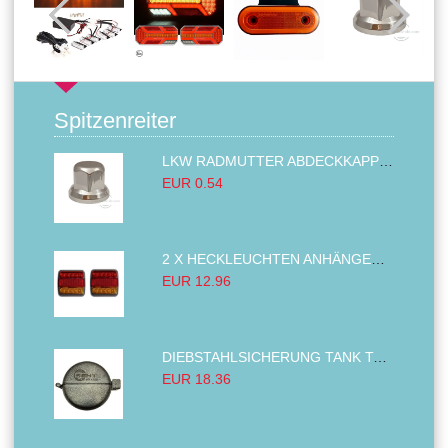
Spitzenreiter
LKW RADMUTTER ABDECKKAPPEN SECHSKANT KAPPEN FELGEN BOLZENABDECKUNGEN CHROM 32MM
EUR 0.54
2 X HECKLEUCHTEN ANHÄNGER RÜCKLEUCHTE,LKW RÜCKLEUCHTE, LINKS RECHTS 14LED 12V
EUR 12.96
DIEBSTAHLSICHERUNG TANK TANKDECKEL DIESELTANK KRAFTSTOFFTANKDECKEL VERRIEGELUNG PASSEND FÜR LKW PKW TRAKTOREN BAGGER 80MM
EUR 18.36