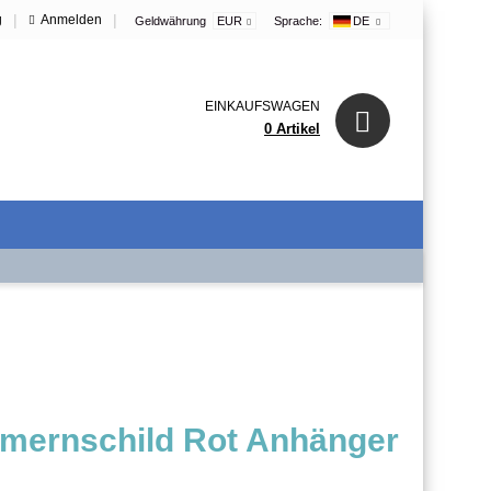
|
|
g
Anmelden
Geldwährung
EUR
Sprache:
DE
EINKAUFSWAGEN
0 Artikel
mernschild Rot Anhänger