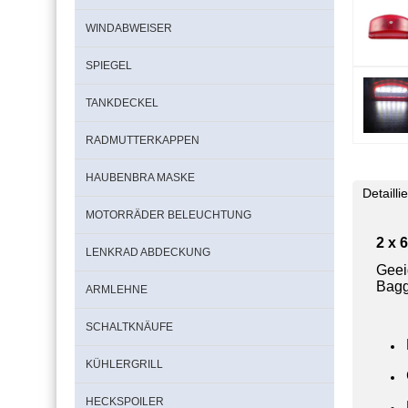
WINDABWEISER
SPIEGEL
TANKDECKEL
RADMUTTERKAPPEN
HAUBENBRA MASKE
Detaill
MOTORRÄDER BELEUCHTUNG
2 x 
LENKRAD ABDECKUNG
Geei
Bagg
ARMLEHNE
SCHALTKNÄUFE
KÜHLERGRILL
HECKSPOILER