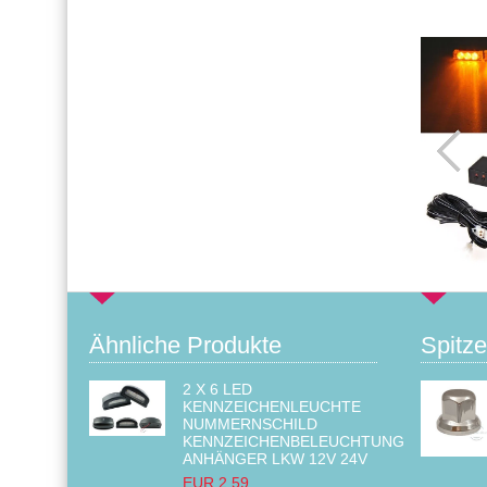
Ähnliche Produkte
Spitze
2 X 6 LED
KENNZEICHENLEUCHTE
NUMMERNSCHILD
KENNZEICHENBELEUCHTUNG
ANHÄNGER LKW 12V 24V
EUR 2.59