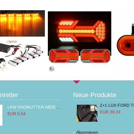
nreiter
Neue Produkte
LKW RADMUTTER ABDECKKAPPEN SECHSKANT KAPPEN FELGEN BOLZENABDECKUNGEN CHROM 32MM
EUR 30.24
EUR 0.54
Abonnieren