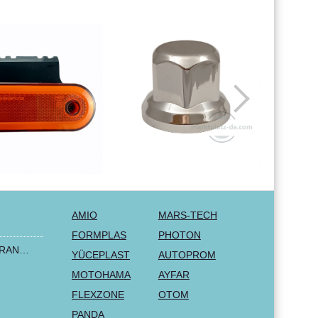
AMIO
MARS-TECH
FORMPLAS
PHOTON
2+1 LUX FORD TRANSIT CUSTOM 2000-2014 MK6 MK7 Sitzbezüge Kleinbus Lieferwagen Van Schwarz Rot Textil
YÜCEPLAST
AUTOPROM
MOTOHAMA
AYFAR
FLEXZONE
OTOM
PANDA