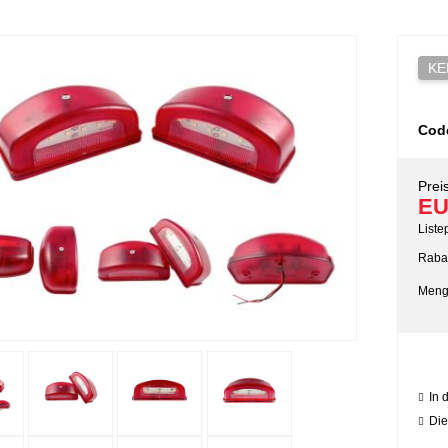
KE
Cod
Preis
EU
Liste
Rabat
Meng
In 
Die