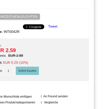
NNZEICHENLEUCHTEN
Tweet
Сподели
e:
INT0042R
:
R 2.59
EUR 2.88
preis:
EUR 0.29 (10%)
t:
e:
An Freund senden
die Wunschliste einfügen
ses Produkt kategorisieren
Vergleiche