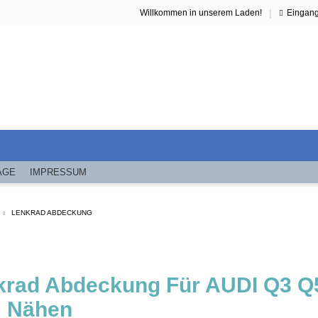
|
Willkommen in unserem Laden!
Eingan
ÄGE
IMPRESSUM
LENKRAD ABDECKUNG
krad Abdeckung Für AUDI Q3 Q5
 Nähen