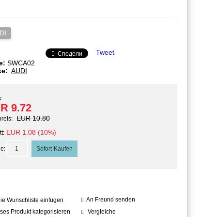
DI
Tweet
Сподели
e:
SWCA02
ke:
AUDI
:
R 9.72
EUR 10.80
preis:
EUR 1.08 (10%)
t:
e:
An Freund senden
die Wunschliste einfügen
ses Produkt kategorisieren
Vergleiche