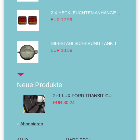
2 X HECKLEUCHTEN ANHÄNGER RÜCKLEUCHTE,LKW RÜCKLEUCHTE, LINKS RECHTS 14LED 12V
EUR 12.96
DIEBSTAHLSICHERUNG TANK TANKDECKEL DIESELTANK KRAFTSTOFFTANKDECKEL VERRIEGELUNG PASSEND FÜR LKW PKW TRAKTOREN BAGGER 80MM
EUR 18.36
Neue Produkte
2+1 LUX FORD TRANSIT CUSTOM 2000-2014 MK6 MK7 Sitzbezüge Kleinbus Lieferwagen Van Schwarz Rot Textil
EUR 30.24
Abonnieren
AMIO
MARS-TECH