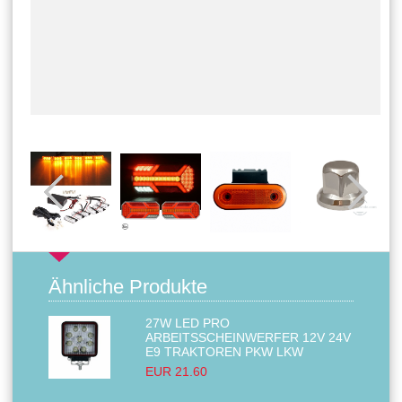
Ähnliche Produkte
27W LED PRO
ARBEITSSCHEINWERFER 12V 24V
E9 TRAKTOREN PKW LKW
EUR 21.60