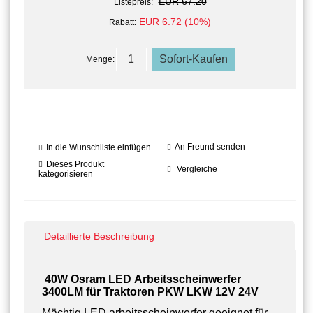
EUR 67.20
Listepreis:
EUR 6.72 (10%)
Rabatt:
Menge:
An Freund senden
In die Wunschliste einfügen
Dieses Produkt
Vergleiche
kategorisieren
Detaillierte Beschreibung
40W Osram LED Arbeitsscheinwerfer
3400LM für Traktoren PKW LKW 12V 24V
Mächtig LED arbeitsscheinwerfer geeignet für