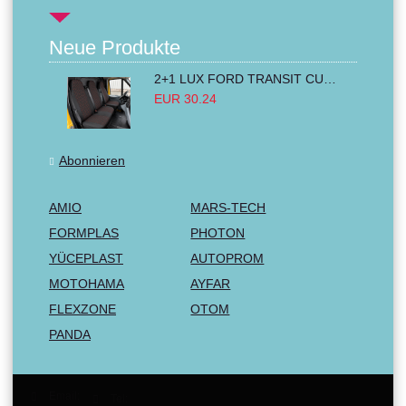
Neue Produkte
2+1 LUX FORD TRANSIT CUSTOM 2000-2014 MK6 MK7 Sitzbezüge Kleinbus Lieferwagen Van Schwarz Rot Textil
EUR 30.24
Abonnieren
AMIO
MARS-TECH
FORMPLAS
PHOTON
YÜCEPLAST
AUTOPROM
MOTOHAMA
AYFAR
FLEXZONE
OTOM
PANDA
Email:
Tel: