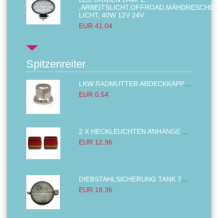
,ARBEITSLICHT,OFFROAD,MÄHDRESCHE
LICHT, 40W 12V 24V
EUR 41.04
Spitzenreiter
LKW RADMUTTER ABDECKKAPPEN SECHSKANT KAPPEN FELGEN BOLZENABDECKUNGEN CHROM 32MM
EUR 0.54
2 X HECKLEUCHTEN ANHÄNGER RÜCKLEUCHTE,LKW RÜCKLEUCHTE, LINKS RECHTS 14LED 12V
EUR 12.96
DIEBSTAHLSICHERUNG TANK TANKDECKEL DIESELTANK KRAFTSTOFFTANKDECKEL VERRIEGELUNG PASSEND FÜR LKW PKW TRAKTOREN BAGGER 80MM
EUR 18.36