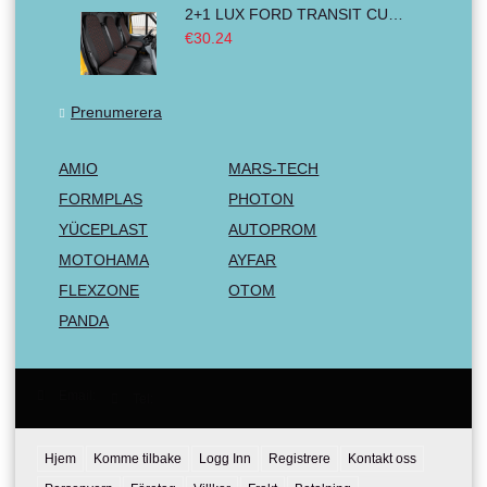
2+1 LUX FORD TRANSIT CUSTOM 2000-2014 MK6 MK7 Bilklädsel Skåpbil Van Buss Svart Röd Textil
€30.24
Prenumerera
AMIO
MARS-TECH
FORMPLAS
PHOTON
YÜCEPLAST
AUTOPROM
MOTOHAMA
AYFAR
FLEXZONE
OTOM
PANDA
Email:
Tel:
Hjem
Komme tilbake
Logg Inn
Registrere
Kontakt oss