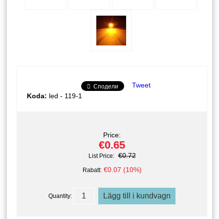
Tweet
Сподели
Koda:
led - 119-1
Price:
€0.65
€0.72
List Price:
€0.07 (10%)
Rabatt:
Quantity: