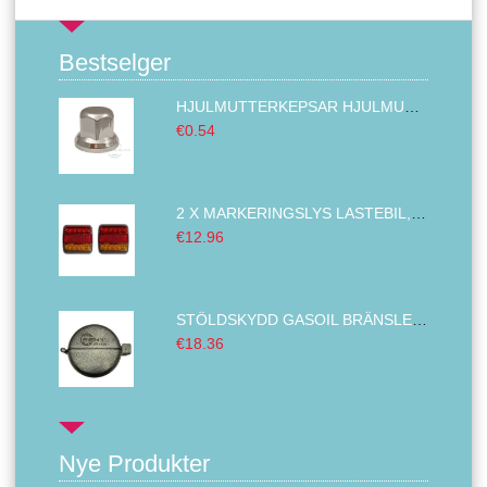
Bestselger
HJULMUTTERKEPSAR HJULMUTTER LOCK KROMAD ABS PLAST 32MM
€0.54
2 X MARKERINGSLYS LASTEBIL,BAKLYKT TILHENGER ,VENSTRE HØYRE BUS VAN 14 LED 12V
€12.96
STÖLDSKYDD GASOIL BRÄNSLETANK LÅSNING ENHET DIESEL BRÄNSLE OMSLAG DIAMETER LASTBIL METALL 80 MM
€18.36
Nye Produkter