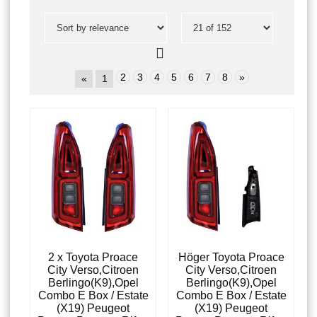
2
3
4
5
6
7
8
»
«
1
2 x Toyota Proace
Höger Toyota Proace
City Verso,Citroen
City Verso,Citroen
Berlingo(K9),Opel
Berlingo(K9),Opel
Combo E Box / Estate
Combo E Box / Estate
(X19) Peugeot
(X19) Peugeot