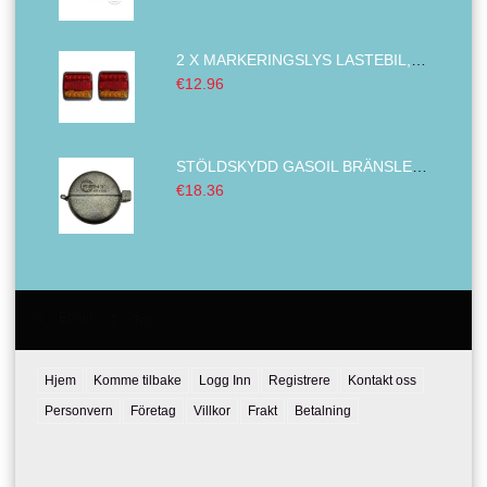
2 X MARKERINGSLYS LASTEBIL,BAKLYKT TILHENGER ,VENSTRE HØYRE BUS VAN 14 LED 12V
€12.96
STÖLDSKYDD GASOIL BRÄNSLETANK LÅSNING ENHET DIESEL BRÄNSLE OMSLAG DIAMETER LASTBIL METALL 80 MM
€18.36
Email:
Tel:
Hjem
Komme tilbake
Logg Inn
Registrere
Kontakt oss
Personvern
Företag
Villkor
Frakt
Betalning