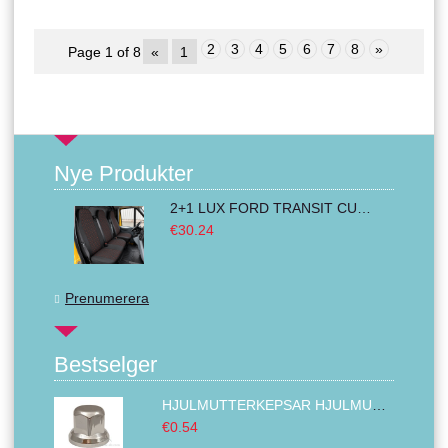
2
3
4
5
6
7
8
»
Page 1 of 8
«
1
Nye Produkter
2+1 LUX FORD TRANSIT CUSTOM 2000-2014 MK6 MK7 Bilklädsel Skåpbil Van Buss Svart Röd Textil
€30.24
Prenumerera
Bestselger
HJULMUTTERKEPSAR HJULMUTTER LOCK KROMAD ABS PLAST 32MM
€0.54