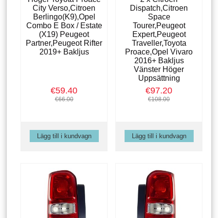
City Verso,Citroen
Dispatch,Citroen
Berlingo(K9),Opel
Space
Combo E Box / Estate
Tourer,Peugeot
(X19) Peugeot
Expert,Peugeot
Partner,Peugeot Rifter
Traveller,Toyota
2019+ Bakljus
Proace,Opel Vivaro
2016+ Bakljus
Vänster Höger
Uppsättning
€59.40
€97.20
€66.00
€108.00